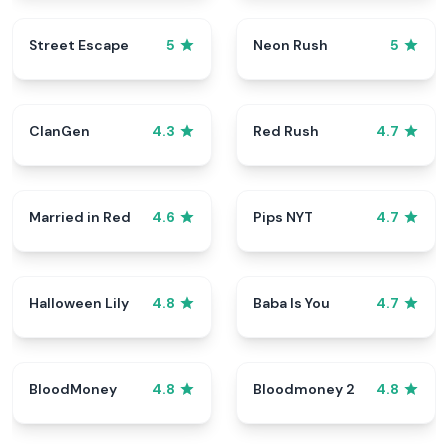
Street Escape
Neon Rush
5
5
ClanGen
Red Rush
4.3
4.7
Married in Red
Pips NYT
4.6
4.7
Halloween Lily
Baba Is You
4.8
4.7
BloodMoney
Bloodmoney 2
4.8
4.8