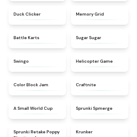
★
4.7
★
4.9
Duck Clicker
Memory Grid
★
4.9
★
4.9
Battle Karts
Sugar Sugar
★
4.6
★
4.8
Swingo
Helicopter Game
★
4.7
★
4.9
Color Block Jam
Craftnite
★
4.3
★
4.5
A Small World Cup
Sprunki Spmerge
★
4.8
★
4.3
Sprunki Retake Poppy
Krunker