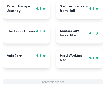
Prison Escape
Spruted Hackers
4.4
4.8
Journey
from Hell
SpacedOut
The Freak Circus
4.7
4.8
Incredibox
Hard Working
VoidBorn
4.6
4.4
Man
Advertisement