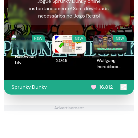
Jogue Sprunky Dunky online
instantaneamente! Sem downloads
necessários no Jogo Retro!
NEW
NEW
NEW
Halloween
2048
Wolfgang
Lily
Incredibox
Mod
Sprunky Dunky
16,812
Advertisement