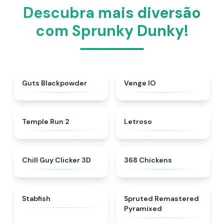
Descubra mais diversão
com Sprunky Dunky!
★
4.3
★
4.8
Guts Blackpowder
Venge IO
★
4.8
★
4.5
Temple Run 2
Letroso
★
4.5
★
5
Chill Guy Clicker 3D
368 Chickens
★
4.5
★
4.5
Stabfish
Spruted Remastered
Pyramixed