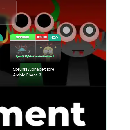
ンロ
W
NEW
Sprunki Alphabet lore
Arabic Phase 3