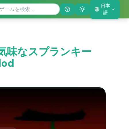
日本
Help
Theme
語
nt：不気味なスプランキー
Mod