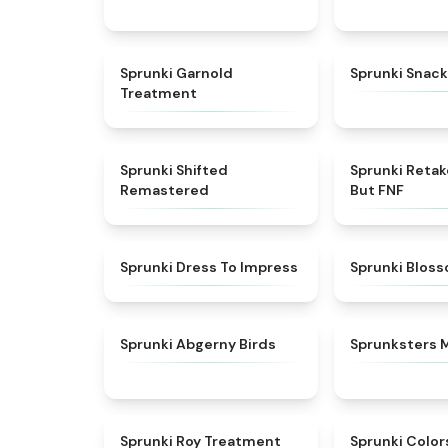
★
4.7
Sprunki Garnold
Sprunki Snack
Treatment
★
4.3
Sprunki Shifted
Sprunki Reta
Remastered
But FNF
★
4.5
Sprunki Dress To Impress
Sprunki Blos
★
4.6
Sprunki Abgerny Birds
Sprunksters 
★
4.9
Sprunki Roy Treatment
Sprunki Color