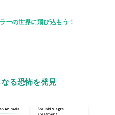
して、ホラーの世界に飛び込もう！
 でさらなる恐怖を発見
★
4.7
★
4.4
ian Animals
Sprunki Viegre
Treatment