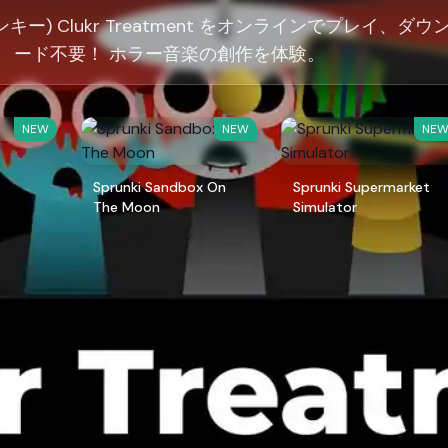
ランキー) Clukr Treatment をオンラインでプレイ、ダウ
ード不要！ ホラー音楽の創作を体験。
NEW
NEW
NE
Sprunki Sandbox On
Sprunki Supermarket
The Moon
Simulator