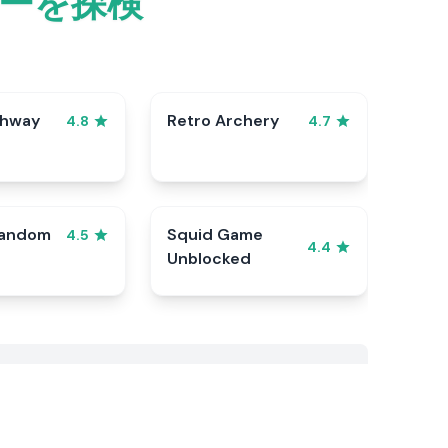
ーを探検
ghway
Retro Archery
4.8
4.7
Random
Squid Game
4.5
4.4
Unblocked