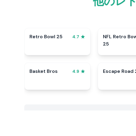
他のレ
Retro Bowl 25
NFL Retro Bo
4.7
25
Basket Bros
Escape Road 
4.9