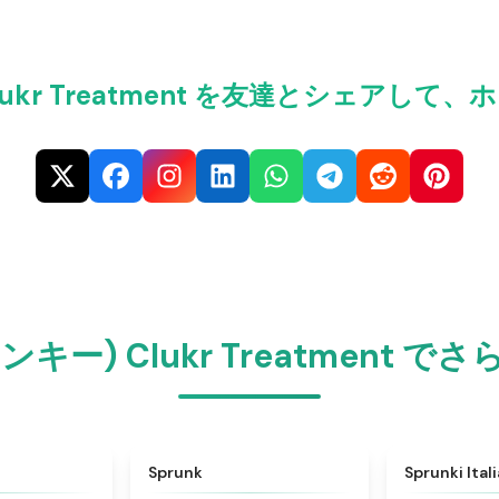
 Clukr Treatment を友達とシェア
ランキー) Clukr Treatment
★
4.6
★
4.5
Sprunk
Sprunki Ital