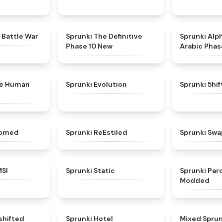
★
4.6
★
4.3
 Battle War
Sprunki The Definitive
Sprunki Alp
Phase 10 New
Arabic Phas
★
4.7
★
4.7
ke Human
Sprunki Evolution
Sprunki 5hi
★
4.5
★
4.4
somed
Sprunki ReEstiled
Sprunki Swa
★
4.8
★
4.4
MSI
Sprunki Static
Sprunki Pa
Modded
★
4.6
★
4.8
shifted
Sprunki Hotel
Mixed Sprun