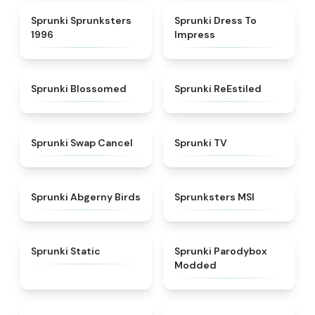
★
5
★
4.5
Sprunki Sprunksters
Sprunki Dress To
1996
Impress
★
4.5
★
4.4
Sprunki Blossomed
Sprunki ReEstiled
★
4.4
★
4.5
Sprunki Swap Cancel
Sprunki TV
★
4.6
★
4.8
Sprunki Abgerny Birds
Sprunksters MSI
★
4.4
★
4.5
Sprunki Static
Sprunki Parodybox
Modded