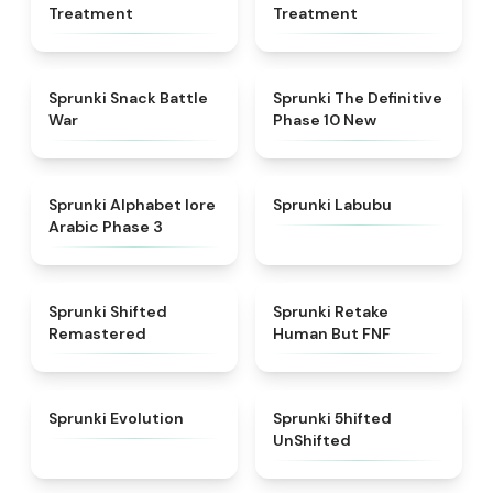
Treatment
Treatment
★
4.6
★
4.3
Sprunki Snack Battle
Sprunki The Definitive
War
Phase 10 New
★
4.8
★
4.6
Sprunki Alphabet lore
Sprunki Labubu
Arabic Phase 3
★
4.3
★
4.7
Sprunki Shifted
Sprunki Retake
Remastered
Human But FNF
★
4.7
★
4.4
Sprunki Evolution
Sprunki 5hifted
UnShifted