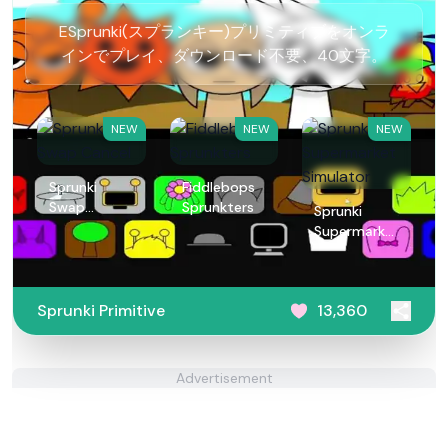
ESprunki(スプランキー)プリミティブをオンラ
インでプレイ、ダウンロード不要、40文字。
NEW
NEW
NEW
Sprunki
Fiddlebops
Swap
Sprunkters
Sprunki
Cancel
Supermarket
Simulator
Sprunki Primitive
13,360
Advertisement