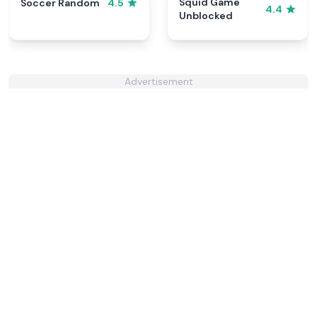
Squid Game
Soccer Random
4.5
4.4
Unblocked
Advertisement