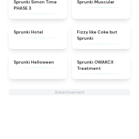
★
4.3
★
4.6
Sprunki Simon Time
Sprunki Muscular
PHASE 3
★
4.8
★
4.6
Sprunki Hotel
Fizzy like Coke but
Sprunki
★
4.8
★
5
Sprunki Helloween
Sprunki OWAKCX
Treatment
Advertisement