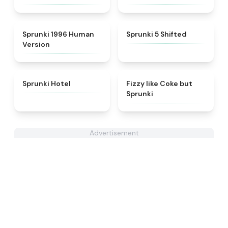
★
4.7
★
4.9
Sprunki 1996 Human
Sprunki 5 Shifted
Version
★
4.8
★
4.6
Sprunki Hotel
Fizzy like Coke but
Sprunki
Advertisement