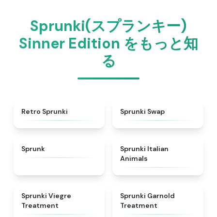
Sprunki(スプランキー)
Sinner Edition をもっと知
る
★
4.3
★
4.6
Retro Sprunki
Sprunki Swap
★
4.5
★
4.7
Sprunk
Sprunki Italian
Animals
★
4.4
★
4.7
Sprunki Viegre
Sprunki Garnold
Treatment
Treatment