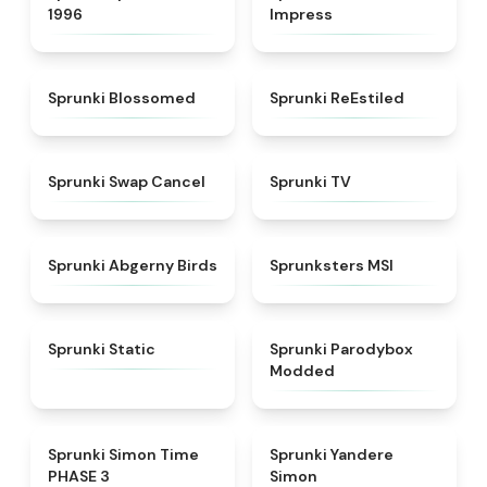
1996
Impress
★
4.5
★
4.4
Sprunki Blossomed
Sprunki ReEstiled
★
4.4
★
4.5
Sprunki Swap Cancel
Sprunki TV
★
4.6
★
4.8
Sprunki Abgerny Birds
Sprunksters MSI
★
4.4
★
4.5
Sprunki Static
Sprunki Parodybox
Modded
★
4.3
★
4.5
Sprunki Simon Time
Sprunki Yandere
PHASE 3
Simon