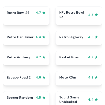
NFL Retro Bowl
Retro Bowl 25
4.7
4.5
25
Retro Car Driver
Retro Highway
4.4
4.8
Retro Archery
Basket Bros
4.7
4.9
Escape Road 2
Moto X3m
4.6
4.9
Squid Game
Soccer Random
4.5
4.4
Unblocked