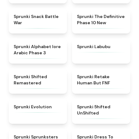
★
4.6
★
4.3
Sprunki Snack Battle
Sprunki The Definitive
War
Phase 10 New
★
4.8
★
4.6
Sprunki Alphabet lore
Sprunki Labubu
Arabic Phase 3
★
4.3
★
4.7
Sprunki Shifted
Sprunki Retake
Remastered
Human But FNF
★
4.7
★
4.4
Sprunki Evolution
Sprunki 5hifted
UnShifted
★
5
★
4.5
Sprunki Sprunksters
Sprunki Dress To