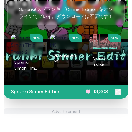
Sprunki(スプランキー) Sinner Edition をオン
ラインでプレイ。ダウンロードは不要です！
NEW
NEW
NEW
Sprunksters
Sprunki
MSI
Sprunki
Italian
Simon Time
Animals
Phase 2
Sprunki Sinner Edition
13,308
Advertisement