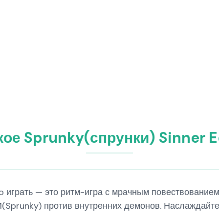
кое Sprunky(спрунки) Sinner E
tro играть — это ритм-игра с мрачным повествование
И(Sprunky) против внутренних демонов. Наслаждайт