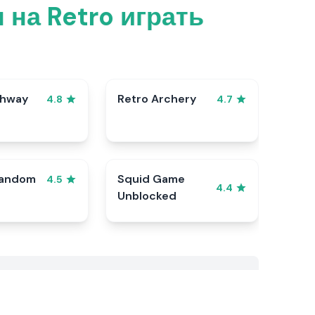
на Retro играть
ghway
Retro Archery
4.8
4.7
Random
Squid Game
4.5
4.4
Unblocked