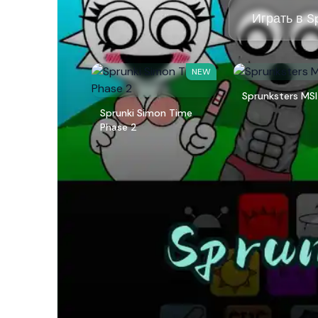
Играть в Sp
NEW
Sprunksters MSI
Sprunki Simon Time
Phase 2