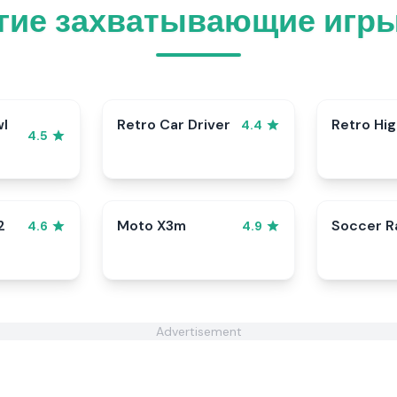
гие захватывающие игры 
wl
Retro Car Driver
Retro Hi
4.4
4.5
2
Moto X3m
Soccer 
4.6
4.9
Advertisement