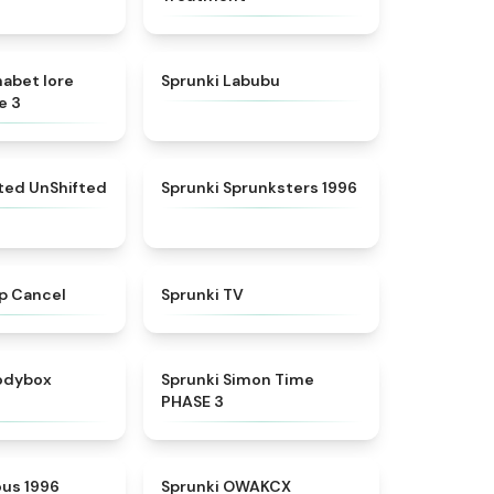
★
4.8
★
4.6
habet lore
Sprunki Labubu
e 3
★
4.4
★
5
fted UnShifted
Sprunki Sprunksters 1996
★
4.4
★
4.5
p Cancel
Sprunki TV
★
4.5
★
4.3
rodybox
Sprunki Simon Time
PHASE 3
★
4.3
★
5
ous 1996
Sprunki OWAKCX