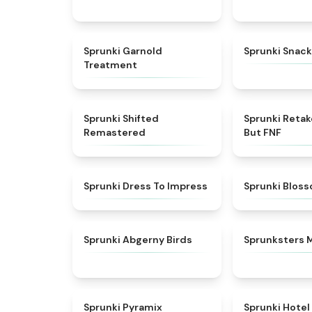
★
4.7
Sprunki Garnold
Sprunki Snack
Treatment
★
4.3
Sprunki Shifted
Sprunki Reta
Remastered
But FNF
★
4.5
Sprunki Dress To Impress
Sprunki Blos
★
4.6
Sprunki Abgerny Birds
Sprunksters 
★
4.6
Sprunki Pyramix
Sprunki Hotel