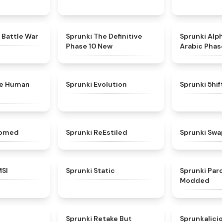
★
4.6
★
4.3
 Battle War
Sprunki The Definitive
Sprunki Alp
Phase 10 New
Arabic Phas
★
4.7
★
4.7
ke Human
Sprunki Evolution
Sprunki 5hi
★
4.5
★
4.4
somed
Sprunki ReEstiled
Sprunki Swa
★
4.8
★
4.4
MSI
Sprunki Static
Sprunki Pa
Modded
★
4.8
★
4.3
Sprunki Retake But
Sprunkalici