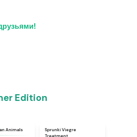
 друзьями!
er Edition
★
4.7
★
4.4
ian Animals
Sprunki Viegre
Treatment