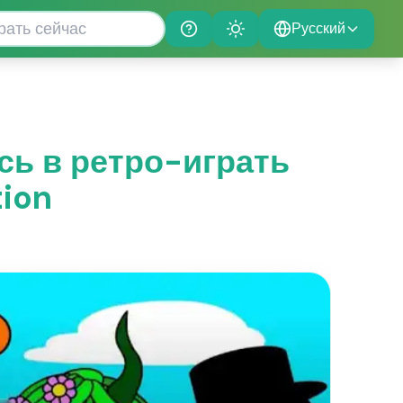
Русский
Help
Theme
есь в ретро-играть
tion