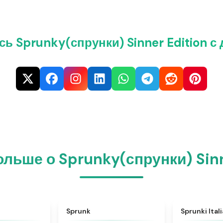
ь Sprunky(спрунки) Sinner Edition с
ольше о Sprunky(спрунки) Sinn
★
4.6
★
4.5
Sprunk
Sprunki Ital