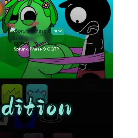
W
NEW
Sprunki Phase 9 GGTP