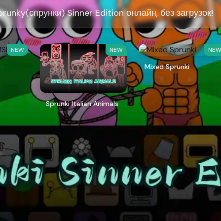
runky(спрунки) Sinner Edition онлайн, без загрузок!
NEW
NEW
NE
Mixed Sprunki
Sprunki Italian Animals