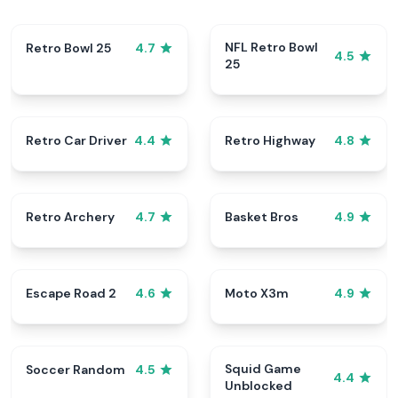
NFL Retro Bowl
Retro Bowl 25
4.7
4.5
25
Retro Car Driver
Retro Highway
4.4
4.8
Retro Archery
Basket Bros
4.7
4.9
Escape Road 2
Moto X3m
4.6
4.9
Squid Game
Soccer Random
4.5
4.4
Unblocked