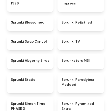
1996
Impress
★
4.5
★
4.4
Sprunki Blossomed
Sprunki ReEstiled
★
4.4
★
4.5
Sprunki Swap Cancel
Sprunki TV
★
4.6
★
4.8
Sprunki Abgerny Birds
Sprunksters MSI
★
4.4
★
4.5
Sprunki Static
Sprunki Parodybox
Modded
★
4.3
★
4.9
Sprunki Simon Time
Sprunki Pyramixed
PHASE 3
Extra