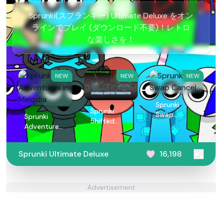
Sprunki(スプランキー) Ultimate Deluxe をオン
ラインでプレイ (ダウンロード不要)！レトロ
な楽しさを！
NEW
NEW
NEW
Sprunki
Sprunki
Swap
Sprunki
5hifted
Cancel
Adventures
UnShifted
in Melodia
Sprunki Ultimate Deluxe
16,198
Advertisement