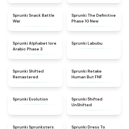
★
4.6
★
4.3
Sprunki Snack Battle
Sprunki The Definitive
War
Phase 10 New
★
4.8
★
4.6
Sprunki Alphabet lore
Sprunki Labubu
Arabic Phase 3
★
4.3
★
4.7
Sprunki Shifted
Sprunki Retake
Remastered
Human But FNF
★
4.7
★
4.4
Sprunki Evolution
Sprunki 5hifted
UnShifted
★
5
★
4.5
Sprunki Sprunksters
Sprunki Dress To