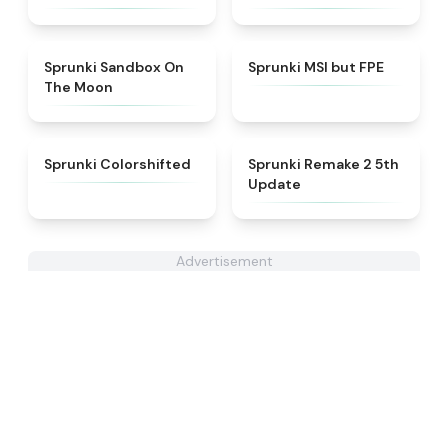
★
5
★
4.7
Sprunki Sandbox On
Sprunki MSI but FPE
The Moon
★
4.6
★
4.7
Sprunki Colorshifted
Sprunki Remake 2 5th
Update
Advertisement