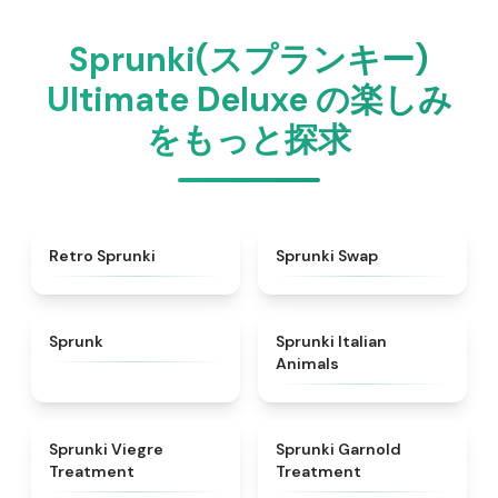
Sprunki(スプランキー)
Ultimate Deluxe の楽しみ
をもっと探求
★
4.3
★
4.6
Retro Sprunki
Sprunki Swap
★
4.5
★
4.7
Sprunk
Sprunki Italian
Animals
★
4.4
★
4.7
Sprunki Viegre
Sprunki Garnold
Treatment
Treatment