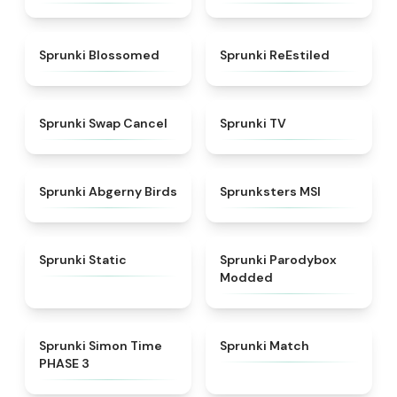
★
4.5
★
4.4
Sprunki Blossomed
Sprunki ReEstiled
★
4.4
★
4.5
Sprunki Swap Cancel
Sprunki TV
★
4.6
★
4.8
Sprunki Abgerny Birds
Sprunksters MSI
★
4.4
★
4.5
Sprunki Static
Sprunki Parodybox
Modded
★
4.3
★
4.7
Sprunki Simon Time
Sprunki Match
PHASE 3