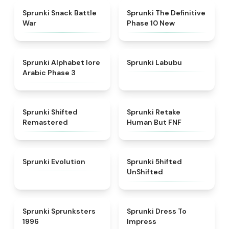
★
4.6
★
4.3
Sprunki Snack Battle
Sprunki The Definitive
War
Phase 10 New
★
4.8
★
4.6
Sprunki Alphabet lore
Sprunki Labubu
Arabic Phase 3
★
4.3
★
4.7
Sprunki Shifted
Sprunki Retake
Remastered
Human But FNF
★
4.7
★
4.4
Sprunki Evolution
Sprunki 5hifted
UnShifted
★
5
★
4.5
Sprunki Sprunksters
Sprunki Dress To
1996
Impress