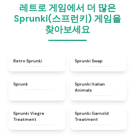
레트로 게임에서 더 많은
Sprunki(스프런키) 게임을
찾아보세요
★
4.3
★
4.6
Retro Sprunki
Sprunki Swap
★
4.5
★
4.7
Sprunk
Sprunki Italian
Animals
★
4.4
★
4.7
Sprunki Viegre
Sprunki Garnold
Treatment
Treatment