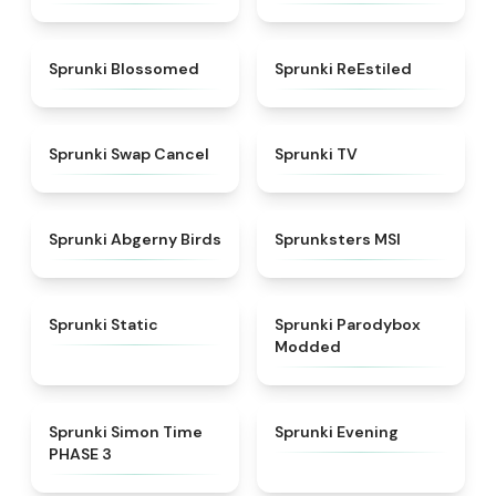
★
4.5
★
4.4
Sprunki Blossomed
Sprunki ReEstiled
★
4.4
★
4.5
Sprunki Swap Cancel
Sprunki TV
★
4.6
★
4.8
Sprunki Abgerny Birds
Sprunksters MSI
★
4.4
★
4.5
Sprunki Static
Sprunki Parodybox
Modded
★
4.3
★
4.5
Sprunki Simon Time
Sprunki Evening
PHASE 3