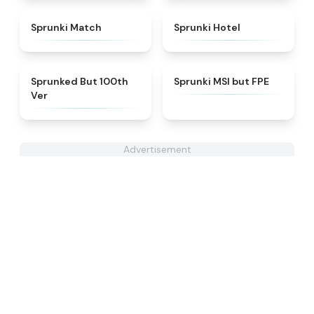
★
4.7
★
4.8
Sprunki Match
Sprunki Hotel
★
4.7
★
4.7
Sprunked But 100th
Sprunki MSI but FPE
Ver
Advertisement