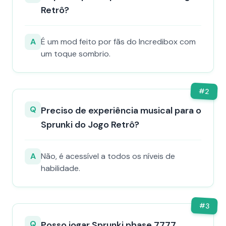
Retrô?
A
É um mod feito por fãs do Incredibox com
um toque sombrio.
#
2
Q
Preciso de experiência musical para o
Sprunki do Jogo Retrô?
A
Não, é acessível a todos os níveis de
habilidade.
#
3
Q
Posso jogar Sprunki phase 7777