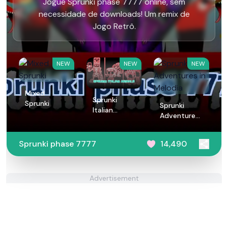
Jogue Sprunki phase 7777 online, sem
necessidade de downloads! Um remix de
Jogo Retrô.
NEW
NEW
NEW
Mixed
Sprunki
Sprunki
Sprunki
Italian
Adventures
Animals
in Melodia
Sprunki phase 7777
14,490
Advertisement