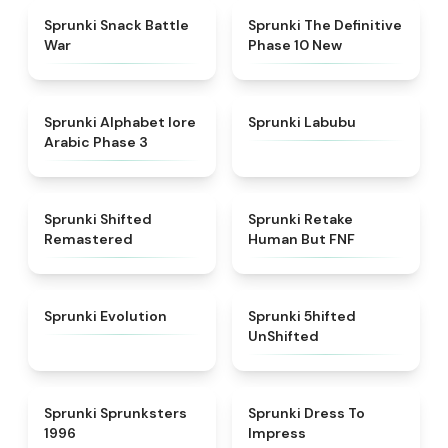
★
4.6
★
4.3
Sprunki Snack Battle
Sprunki The Definitive
War
Phase 10 New
★
4.8
★
4.6
Sprunki Alphabet lore
Sprunki Labubu
Arabic Phase 3
★
4.3
★
4.7
Sprunki Shifted
Sprunki Retake
Remastered
Human But FNF
★
4.7
★
4.4
Sprunki Evolution
Sprunki 5hifted
UnShifted
★
5
★
4.5
Sprunki Sprunksters
Sprunki Dress To
1996
Impress