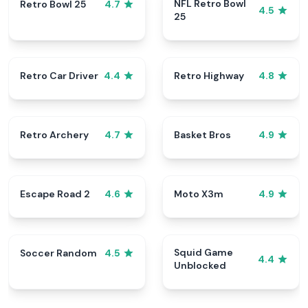
NFL Retro Bowl
Retro Bowl 25
4.7
4.5
25
Retro Car Driver
Retro Highway
4.4
4.8
Retro Archery
Basket Bros
4.7
4.9
Escape Road 2
Moto X3m
4.6
4.9
Squid Game
Soccer Random
4.5
4.4
Unblocked