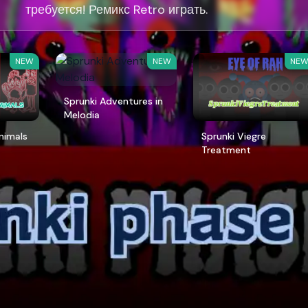
требуется! Ремикс Retro играть.
NEW
NEW
NE
Sprunki Adventures in
Melodia
Animals
Sprunki Viegre
Treatment