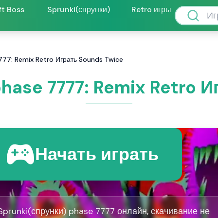
ft Boss
Sprunki(спрунки)
Retro игры
777: Remix Retro Играть Sounds Twice
hase 7777: Remix Retro 
Начать играть
Sprunki(спрунки) phase 7777 онлайн, скачивание не