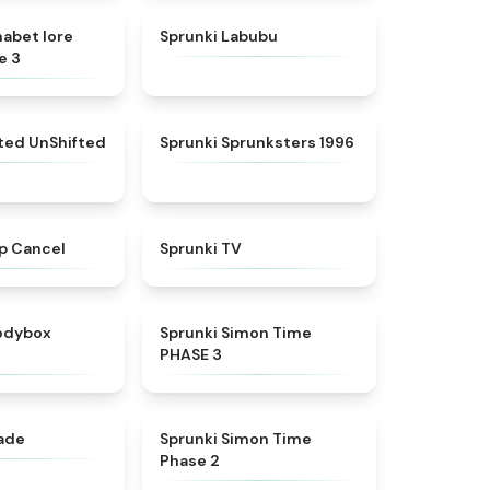
★
4.8
★
4.6
habet lore
Sprunki Labubu
e 3
★
4.4
★
5
fted UnShifted
Sprunki Sprunksters 1996
★
4.4
★
4.5
p Cancel
Sprunki TV
★
4.5
★
4.3
rodybox
Sprunki Simon Time
PHASE 3
★
4.6
★
4.4
nade
Sprunki Simon Time
Phase 2