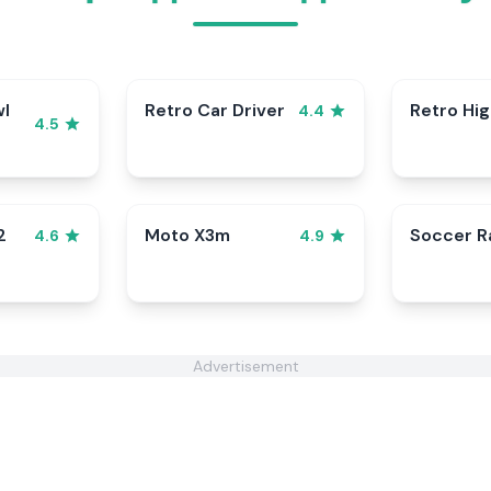
wl
Retro Car Driver
Retro Hi
4.4
4.5
2
Moto X3m
Soccer 
4.6
4.9
Advertisement