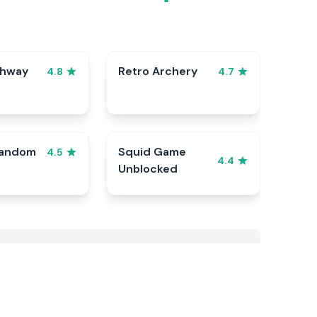
ghway
Retro Archery
4.8
4.7
Random
Squid Game
4.5
4.4
Unblocked