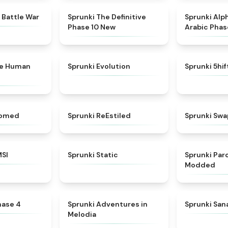
★
4.6
★
4.3
 Battle War
Sprunki The Definitive
Sprunki Alp
Phase 10 New
Arabic Phas
★
4.7
★
4.7
ke Human
Sprunki Evolution
Sprunki 5hi
★
4.5
★
4.4
somed
Sprunki ReEstiled
Sprunki Swa
★
4.8
★
4.4
MSI
Sprunki Static
Sprunki Pa
Modded
★
4.6
★
5
hase 4
Sprunki Adventures in
Sprunki Sa
Melodia