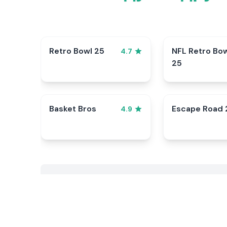
Retro Bowl 25
NFL Retro Bo
4.7
25
Basket Bros
Escape Road 
4.9