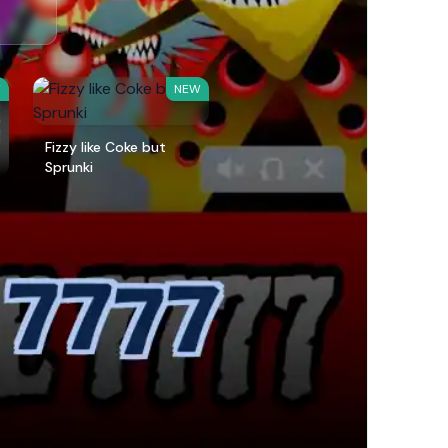
W
NEW
Fizzy like Coke but
Sprunki