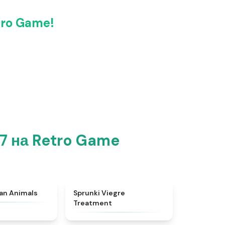
tro Game!
7 на Retro Game
★
4.7
★
4.4
ian Animals
Sprunki Viegre
Treatment