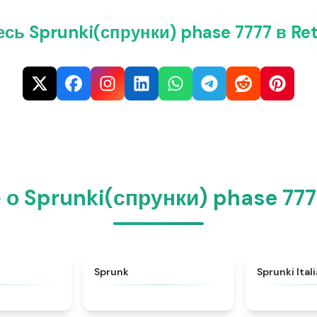
сь Sprunki(спрунки) phase 7777 в Re
 о Sprunki(спрунки) phase 777
★
4.6
★
4.5
Sprunk
Sprunki Ital