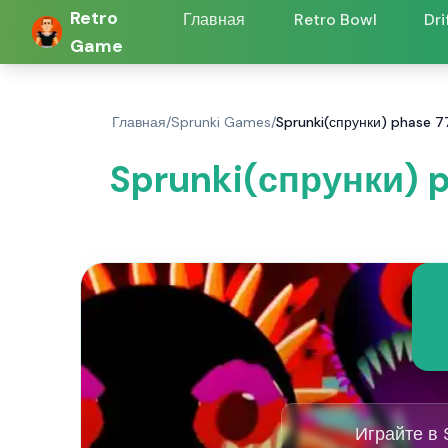
Retro
Главная
Retro Bowl
Dri
Game
Главная
/
Sprunki Games
/
Sprunki(спрунки) phase 7
Sprunki(спрунки) p
Играйте в 