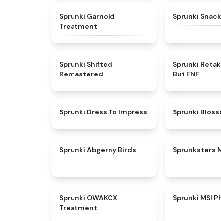
★
4.7
Sprunki Garnold
Sprunki Snack
Treatment
★
4.3
Sprunki Shifted
Sprunki Reta
Remastered
But FNF
★
4.5
Sprunki Dress To Impress
Sprunki Blos
★
4.6
Sprunki Abgerny Birds
Sprunksters 
★
5
Sprunki OWAKCX
Sprunki MSI P
Treatment