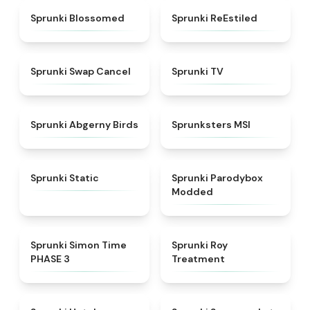
★
4.5
★
4.4
Sprunki Blossomed
Sprunki ReEstiled
★
4.4
★
4.5
Sprunki Swap Cancel
Sprunki TV
★
4.6
★
4.8
Sprunki Abgerny Birds
Sprunksters MSI
★
4.4
★
4.5
Sprunki Static
Sprunki Parodybox
Modded
★
4.3
★
4.9
Sprunki Simon Time
Sprunki Roy
PHASE 3
Treatment
★
4.8
★
4.8