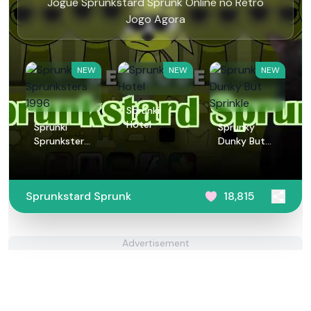
Jogue Sprunkstard Sprunk Online no Retro
Jogo Agora
NEW
NEW
NEW
Sprunki
Hotel
Sprunki
Sprunky
Sprunksters
Dunky But
1996
Sprinkle
Sprunkstard Sprunk
18,815
Advertisement