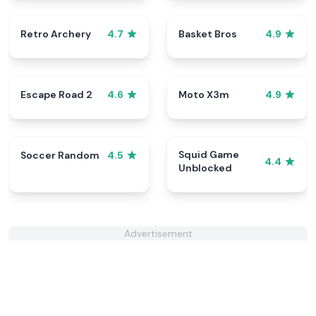
Retro Archery
Basket Bros
4.7
4.9
Escape Road 2
Moto X3m
4.6
4.9
Squid Game
Soccer Random
4.5
4.4
Unblocked
Advertisement