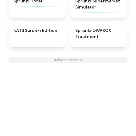
Sprunki Hotel
Sprunki Supermarket
Simulator
★
4.6
★
5
KATS Sprunki Edition
Sprunki OWAKCX
Treatment
Advertisement