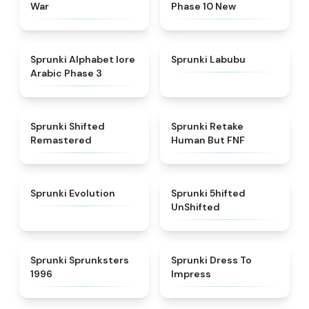
War
Phase 10 New
★
4.8
★
4.6
Sprunki Alphabet lore
Sprunki Labubu
Arabic Phase 3
★
4.3
★
4.7
Sprunki Shifted
Sprunki Retake
Remastered
Human But FNF
★
4.7
★
4.4
Sprunki Evolution
Sprunki 5hifted
UnShifted
★
5
★
4.5
Sprunki Sprunksters
Sprunki Dress To
1996
Impress