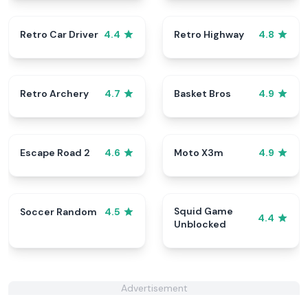
Retro Car Driver
Retro Highway
4.4
4.8
Retro Archery
Basket Bros
4.7
4.9
Escape Road 2
Moto X3m
4.6
4.9
Squid Game
Soccer Random
4.5
4.4
Unblocked
Advertisement