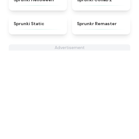
★
4.4
★
4.6
Sprunki Static
Sprunkr Remaster
Advertisement