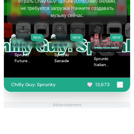
Играть Chilly Guy: Sprunky(спрунки) онлайн,
не требуется загрузка! Начните создавать
музыку сейчас.
NEW
NEW
NEW
Sprunki
Sprunki
Sprunki
Future
Sanade
Italian
Polaris
Animals
Chilly Guy: Sprunky
13,673
Advertisement