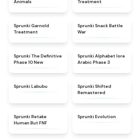
Animals
Treatment
★
4.7
★
4.6
Sprunki Garnold
Sprunki Snack Battle
Treatment
War
★
4.3
★
4.8
Sprunki The Definitive
Sprunki Alphabet lore
Phase 10 New
Arabic Phase 3
★
4.6
★
4.3
Sprunki Labubu
Sprunki Shifted
Remastered
★
4.7
★
4.7
Sprunki Retake
Sprunki Evolution
Human But FNF