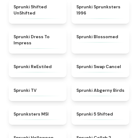
★
4.4
★
5
Sprunki 5hifted
Sprunki Sprunksters
UnShifted
1996
★
4.5
★
4.5
Sprunki Dress To
Sprunki Blossomed
Impress
★
4.4
★
4.4
Sprunki ReEstiled
Sprunki Swap Cancel
★
4.5
★
4.6
Sprunki TV
Sprunki Abgerny Birds
★
4.8
★
4.9
Sprunksters MSI
Sprunki 5 Shifted
★
4.8
★
4.6
Sprunki Helloween
Sprunki Collab 2