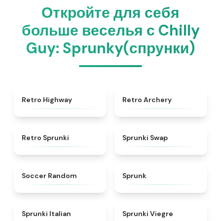
Откройте для себя
больше веселья с Chilly
Guy: Sprunky(спрунки)
★
4.8
★
4.7
Retro Highway
Retro Archery
★
4.3
★
4.6
Retro Sprunki
Sprunki Swap
★
4.5
★
4.5
Soccer Random
Sprunk
★
4.7
★
4.4
Sprunki Italian
Sprunki Viegre