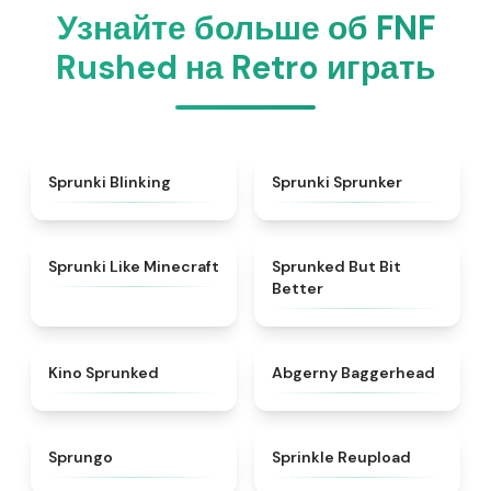
Узнайте больше об FNF
Rushed на Retro играть
★
4.4
★
5
Sprunki Blinking
Sprunki Sprunker
★
4.5
★
4.9
Sprunki Like Minecraft
Sprunked But Bit
Better
★
4.7
★
4.6
Kino Sprunked
Abgerny Baggerhead
★
4.9
★
4.8
Sprungo
Sprinkle Reupload