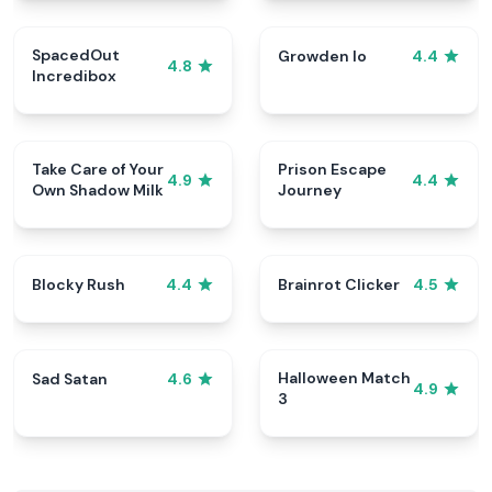
SpacedOut
Growden Io
4.4
4.8
Incredibox
Take Care of Your
Prison Escape
4.9
4.4
Own Shadow Milk
Journey
Blocky Rush
Brainrot Clicker
4.4
4.5
Halloween Match
Sad Satan
4.6
4.9
3