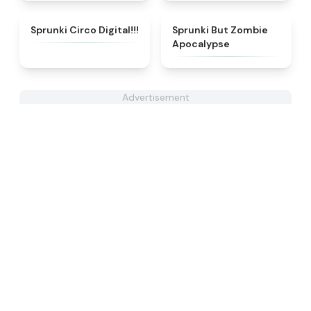
★
4.8
★
4.7
Sprunki Circo Digital!!!
Sprunki But Zombie
Apocalypse
Advertisement