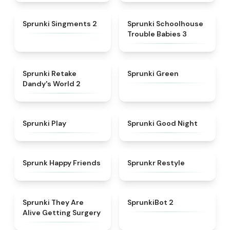
★
4.7
★
5
Sprunki Singments 2
Sprunki Schoolhouse
Trouble Babies 3
★
4.6
★
5
Sprunki Retake
Sprunki Green
Dandy's World 2
★
4.6
★
4.6
Sprunki Play
Sprunki Good Night
★
4.9
★
4.6
Sprunk Happy Friends
Sprunkr Restyle
★
4.7
★
4.9
Sprunki They Are
SprunkiBot 2
Alive Getting Surgery