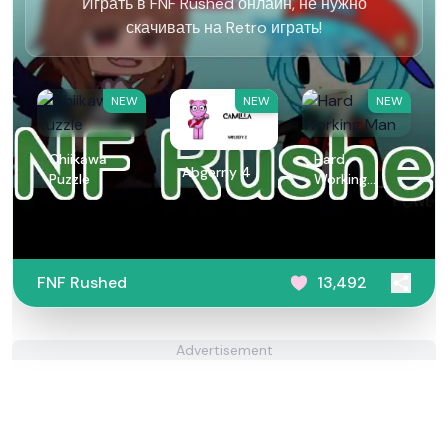
Играть в FNF Rushed онлайн, не нужно
скачивать на Retro играть!
NEW
NEW
NEW
Chiikawa
Hard
Abgerny 4
Puzzle
Working
Man
FNF Rushed
13,492
Advertisement