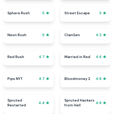
Sphere Rush
Street Escape
5
5
Neon Rush
ClanGen
5
4.3
Red Rush
Married in Red
4.7
4.6
Pips NYT
Bloodmoney 2
4.7
4.8
Spruted
Spruted Hackers
4.4
4.8
Restarted
from Hell