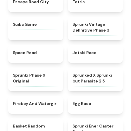
★
4.3
★
4.5
Escape Road City
Tetris
★
4.4
★
4.7
Suika Game
Sprunki Vintage
Definitive Phase 3
★
4.5
★
4.8
Space Road
Jetski Race
★
4.5
★
4.5
Sprunki Phase 9
Sprunked X Sprunki
Original
but Parasite 2.5
★
4.8
★
4.5
Fireboy And Watergirl
Egg Race
★
4.4
★
4.7
Basket Random
Sprunki Ener Caster