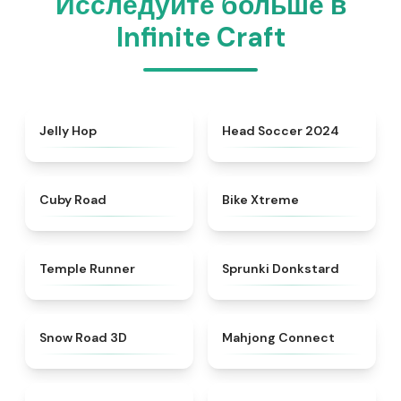
Исследуйте больше в
Infinite Craft
★
4.4
★
4.6
Jelly Hop
Head Soccer 2024
★
4.9
★
4.5
Cuby Road
Bike Xtreme
★
4.5
★
4.6
Temple Runner
Sprunki Donkstard
★
4.4
★
4.5
Snow Road 3D
Mahjong Connect