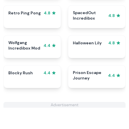
SpacedOut
Retro Ping Pong
4.8
4.8
Incredibox
Wolfgang
Halloween Lily
4.8
4.4
Incredibox Mod
Prison Escape
Blocky Rush
4.4
4.4
Journey
Advertisement