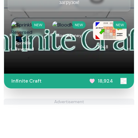
загрузок!
NEW
NEW
NEW
BloodMoney
Sprinkle
2048
Reversed
Infinite Craft
18,924
Advertisement