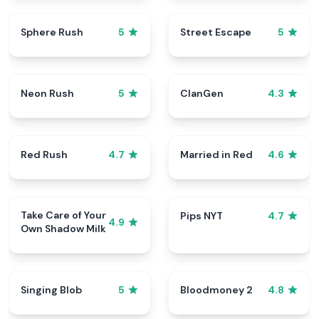
Sphere Rush
Street Escape
5
5
Neon Rush
ClanGen
5
4.3
Red Rush
Married in Red
4.7
4.6
Take Care of Your
Pips NYT
4.7
4.9
Own Shadow Milk
Singing Blob
Bloodmoney 2
5
4.8