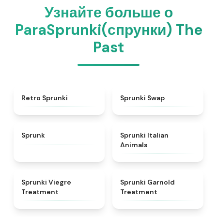
Узнайте больше о
ParaSprunki(спрунки) The
Past
★
4.3
★
4.6
Retro Sprunki
Sprunki Swap
★
4.5
★
4.7
Sprunk
Sprunki Italian
Animals
★
4.4
★
4.7
Sprunki Viegre
Sprunki Garnold
Treatment
Treatment