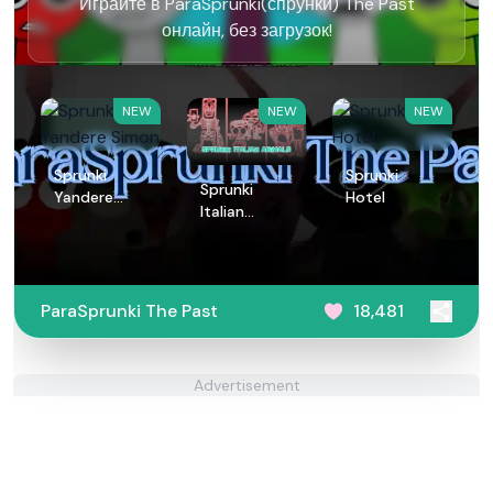
Играйте в ParaSprunki(спрунки) The Past
онлайн, без загрузок!
NEW
NEW
NEW
Sprunki
Sprunki
Sprunki
Yandere
Hotel
Italian
Simon
Animals
ParaSprunki The Past
18,481
Advertisement