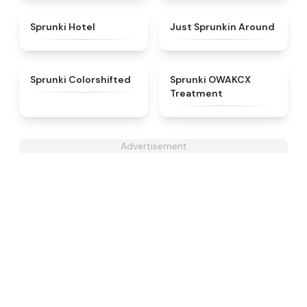
★
4.8
★
4.6
Sprunki Hotel
Just Sprunkin Around
★
4.6
★
5
Sprunki Colorshifted
Sprunki OWAKCX
Treatment
Advertisement