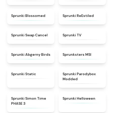
★
4.5
★
4.4
Sprunki Blossomed
Sprunki ReEstiled
★
4.4
★
4.5
Sprunki Swap Cancel
Sprunki TV
★
4.6
★
4.8
Sprunki Abgerny Birds
Sprunksters MSI
★
4.4
★
4.5
Sprunki Static
Sprunki Parodybox
Modded
★
4.3
★
4.8
Sprunki Simon Time
Sprunki Helloween
PHASE 3