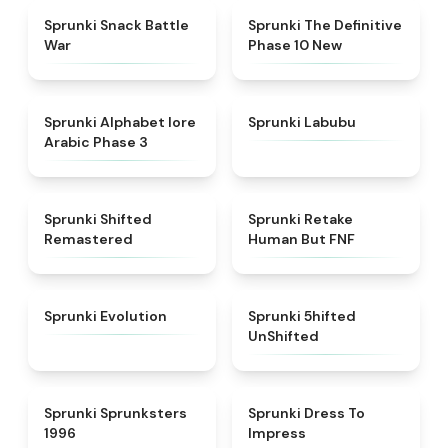
★
4.6
★
4.3
Sprunki Snack Battle
Sprunki The Definitive
War
Phase 10 New
★
4.8
★
4.6
Sprunki Alphabet lore
Sprunki Labubu
Arabic Phase 3
★
4.3
★
4.7
Sprunki Shifted
Sprunki Retake
Remastered
Human But FNF
★
4.7
★
4.4
Sprunki Evolution
Sprunki 5hifted
UnShifted
★
5
★
4.5
Sprunki Sprunksters
Sprunki Dress To
1996
Impress