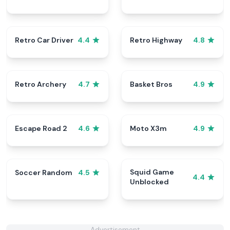
Retro Car Driver
Retro Highway
4.4
4.8
Retro Archery
Basket Bros
4.7
4.9
Escape Road 2
Moto X3m
4.6
4.9
Squid Game
Soccer Random
4.5
4.4
Unblocked
Advertisement