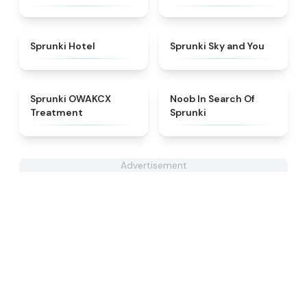
★
4.8
★
4.6
Sprunki Hotel
Sprunki Sky and You
★
5
★
4.4
Sprunki OWAKCX
Noob In Search Of
Treatment
Sprunki
Advertisement