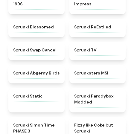
1996
Impress
★
4.5
★
4.4
Sprunki Blossomed
Sprunki ReEstiled
★
4.4
★
4.5
Sprunki Swap Cancel
Sprunki TV
★
4.6
★
4.8
Sprunki Abgerny Birds
Sprunksters MSI
★
4.4
★
4.5
Sprunki Static
Sprunki Parodybox
Modded
★
4.3
★
4.6
Sprunki Simon Time
Fizzy like Coke but
PHASE 3
Sprunki