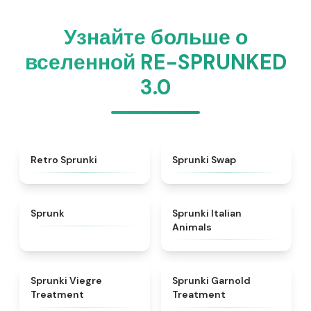
Узнайте больше о
вселенной RE-SPRUNKED
3.0
★
4.3
★
4.6
Retro Sprunki
Sprunki Swap
★
4.5
★
4.7
Sprunk
Sprunki Italian
Animals
★
4.4
★
4.7
Sprunki Viegre
Sprunki Garnold
Treatment
Treatment