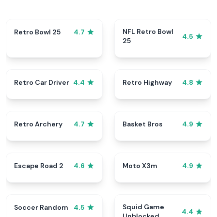
NFL Retro Bowl
Retro Bowl 25
4.7
4.5
25
Retro Car Driver
Retro Highway
4.4
4.8
Retro Archery
Basket Bros
4.7
4.9
Escape Road 2
Moto X3m
4.6
4.9
Squid Game
Soccer Random
4.5
4.4
Unblocked