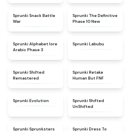
★
4.6
★
4.3
Sprunki Snack Battle
Sprunki The Definitive
War
Phase 10 New
★
4.8
★
4.6
Sprunki Alphabet lore
Sprunki Labubu
Arabic Phase 3
★
4.3
★
4.7
Sprunki Shifted
Sprunki Retake
Remastered
Human But FNF
★
4.7
★
4.4
Sprunki Evolution
Sprunki 5hifted
UnShifted
★
5
★
4.5
Sprunki Sprunksters
Sprunki Dress To