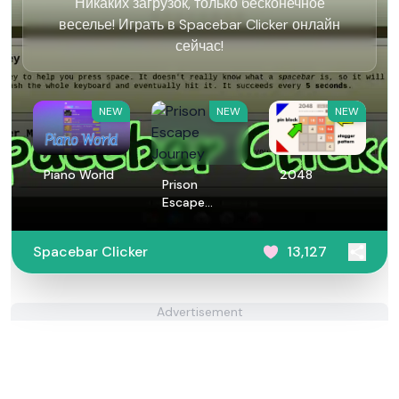
Никаких загрузок, только бесконечное
веселье! Играть в Spacebar Clicker онлайн
сейчас!
NEW
NEW
NEW
Piano World
2048
Prison
Escape
Journey
Spacebar Clicker
13,127
Advertisement