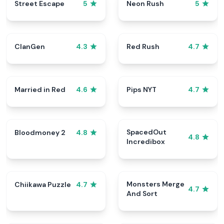
Street Escape
Neon Rush
5
5
ClanGen
Red Rush
4.3
4.7
Married in Red
Pips NYT
4.6
4.7
SpacedOut
Bloodmoney 2
4.8
4.8
Incredibox
Monsters Merge
Chiikawa Puzzle
4.7
4.7
And Sort