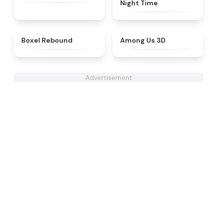
Night Time
★
4.9
★
4.8
Boxel Rebound
Among Us 3D
Advertisement