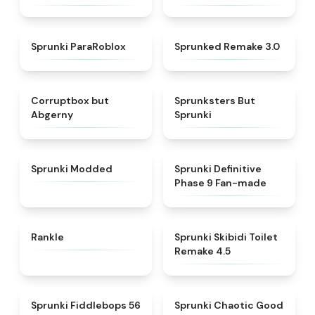
★
4.4
★
4.8
Sprunki ParaRoblox
Sprunked Remake 3.0
★
4.7
★
4.5
Corruptbox but
Sprunksters But
Abgerny
Sprunki
★
4.8
★
4.4
Sprunki Modded
Sprunki Definitive
Phase 9 Fan-made
★
4.9
★
4.9
Rankle
Sprunki Skibidi Toilet
Remake 4.5
★
4.7
★
4.8
Sprunki Fiddlebops 56
Sprunki Chaotic Good