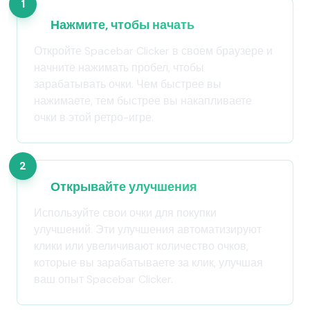
1
Нажмите, чтобы начать
Откройте Spacebar Clicker в своем браузере и
начните нажимать пробел, чтобы
зарабатывать очки. Чем быстрее вы
нажимаете, тем быстрее вы накапливаете
очки в этой ретро-игре.
2
Открывайте улучшения
Используйте свои очки для покупки
улучшений. Эти улучшения автоматизируют
клики или увеличивают количество очков,
которые вы зарабатываете за клик, улучшая
ваш опыт Spacebar Clicker.