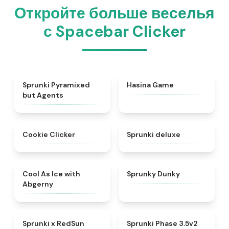
Откройте больше веселья
с Spacebar Clicker
★
5
★
4.6
Sprunki Pyramixed
Hasina Game
but Agents
★
4.9
★
4.4
Cookie Clicker
Sprunki deluxe
★
4.9
★
4.8
Cool As Ice with
Sprunky Dunky
Abgerny
★
4.6
★
4.8
Sprunki x RedSun
Sprunki Phase 3.5v2