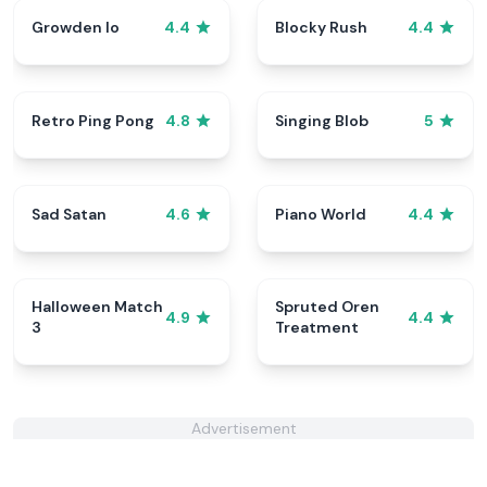
Growden Io
Blocky Rush
4.4
4.4
Retro Ping Pong
Singing Blob
4.8
5
Sad Satan
Piano World
4.6
4.4
Halloween Match
Spruted Oren
4.9
4.4
3
Treatment
Advertisement