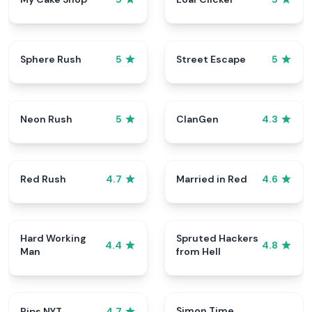
Sphere Rush
Street Escape
5
5
Neon Rush
ClanGen
5
4.3
Red Rush
Married in Red
4.7
4.6
Hard Working
Spruted Hackers
4.4
4.8
Man
from Hell
Simon Time
Pips NYT
4.7