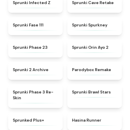
★
4.5
★
4.7
Sprunki Infected Z
Sprunki Cave Retake
★
4.9
★
4.7
Sprunki Fase 111
Sprunki Spurkney
★
4.9
★
4.8
Sprunki Phase 23
Sprunki Orin Ayo 2
★
4.7
★
4.7
Sprunki 2 Archive
Parodybox Remake
★
4.7
★
5
Sprunki Phase 3 Re-
Sprunki Brawl Stars
Skin
★
5
★
4.5
Sprunked Plus+
Hasina Runner