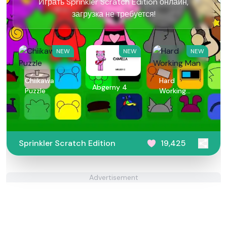
Играть Sprinkler Scratch Edition онлайн,
загрузка не требуется!
NEW
NEW
NEW
Chiikawa
Hard
Abgerny 4
Puzzle
Working
Man
Sprinkler Scratch Edition
19,425
Advertisement