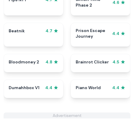
4.6
Phase 2
Prison Escape
Beatnik
4.7
4.4
Journey
Bloodmoney 2
Brainrot Clicker
4.8
4.5
Dumahhbox V1
Piano World
4.4
4.4
Advertisement