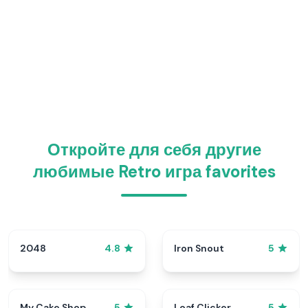
Откройте для себя другие
любимые Retro игра favorites
2048
Iron Snout
4.8
5
My Cake Shop
Loaf Clicker
5
5