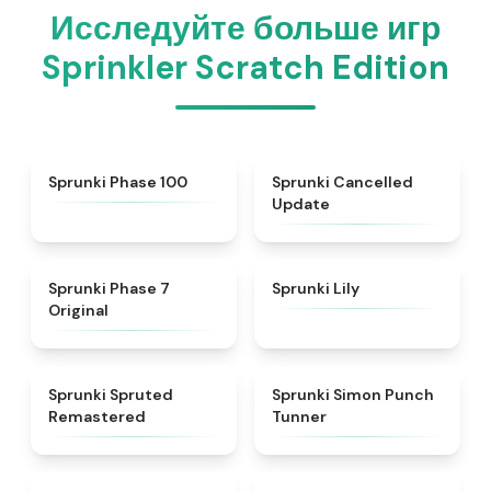
Исследуйте больше игр
Sprinkler Scratch Edition
★
5
★
4.5
Sprunki Phase 100
Sprunki Cancelled
Update
★
5
★
4.9
Sprunki Phase 7
Sprunki Lily
Original
★
4.4
★
4.7
Sprunki Spruted
Sprunki Simon Punch
Remastered
Tunner