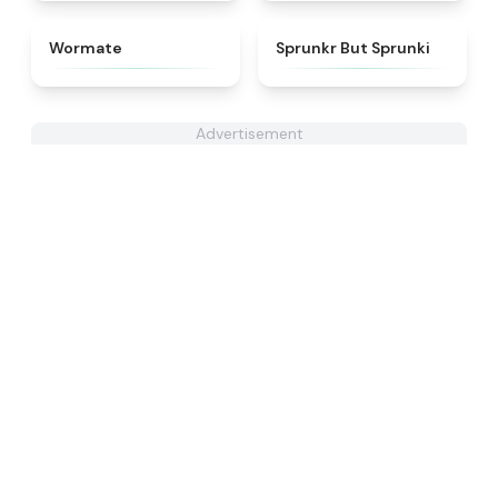
★
4.9
★
4.8
Wormate
Sprunkr But Sprunki
Advertisement