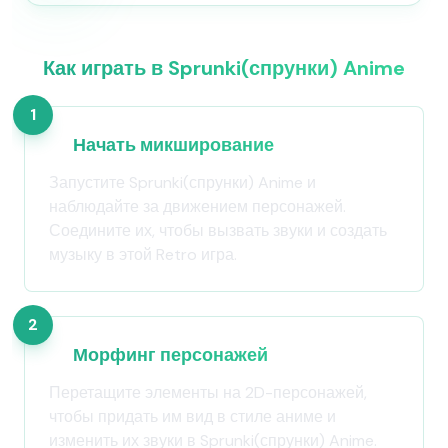
Как играть в Sprunki(спрунки) Anime
1
Начать микширование
Запустите Sprunki(спрунки) Anime и
наблюдайте за движением персонажей.
Соедините их, чтобы вызвать звуки и создать
музыку в этой Retro игра.
2
Морфинг персонажей
Перетащите элементы на 2D-персонажей,
чтобы придать им вид в стиле аниме и
изменить их звуки в Sprunki(спрунки) Anime.