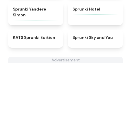
★
4.5
★
4.8
Sprunki Yandere
Sprunki Hotel
Simon
★
4.6
★
4.6
KATS Sprunki Edition
Sprunki Sky and You
Advertisement