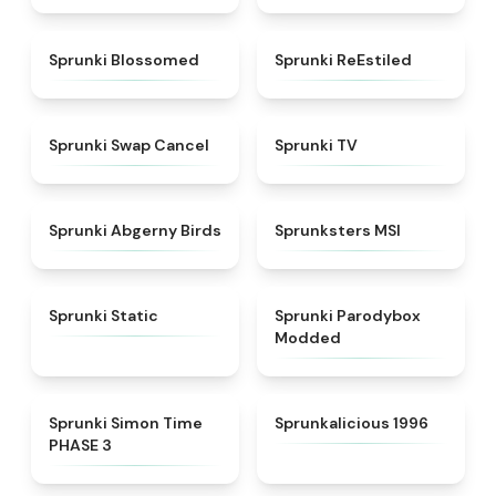
★
4.5
★
4.4
Sprunki Blossomed
Sprunki ReEstiled
★
4.4
★
4.5
Sprunki Swap Cancel
Sprunki TV
★
4.6
★
4.8
Sprunki Abgerny Birds
Sprunksters MSI
★
4.4
★
4.5
Sprunki Static
Sprunki Parodybox
Modded
★
4.3
★
4.3
Sprunki Simon Time
Sprunkalicious 1996
PHASE 3