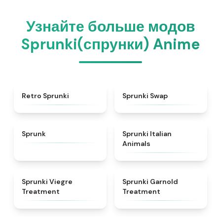
Узнайте больше модов
Sprunki(спрунки) Anime
★
4.3
★
4.6
Retro Sprunki
Sprunki Swap
★
4.5
★
4.7
Sprunk
Sprunki Italian
Animals
★
4.4
★
4.7
Sprunki Viegre
Sprunki Garnold
Treatment
Treatment