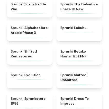
★
4.6
★
4.3
Sprunki Snack Battle
Sprunki The Definitive
War
Phase 10 New
★
4.8
★
4.6
Sprunki Alphabet lore
Sprunki Labubu
Arabic Phase 3
★
4.3
★
4.7
Sprunki Shifted
Sprunki Retake
Remastered
Human But FNF
★
4.7
★
4.4
Sprunki Evolution
Sprunki 5hifted
UnShifted
★
5
★
4.5
Sprunki Sprunksters
Sprunki Dress To
1996
Impress