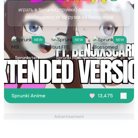
играть в Sprunki(спрунки) Anime онлайн, без
необходимости загрузки на Retro игра!
NEW
NEW
NEW
Sprunksters
Sprunki MSI
Sprunki
MSI
but FPE
Blossomed
Sprunki Anime
13,475
Advertisement