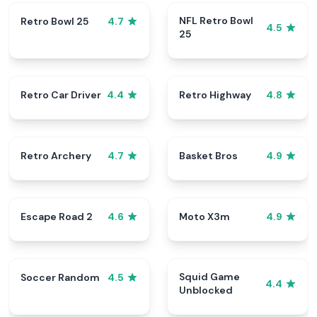
NFL Retro Bowl
Retro Bowl 25
4.7
4.5
25
Retro Car Driver
Retro Highway
4.4
4.8
Retro Archery
Basket Bros
4.7
4.9
Escape Road 2
Moto X3m
4.6
4.9
Squid Game
Soccer Random
4.5
4.4
Unblocked