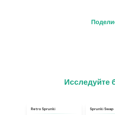
Поделис
Исследуйте б
★
4.3
Retro Sprunki
Sprunki Swap