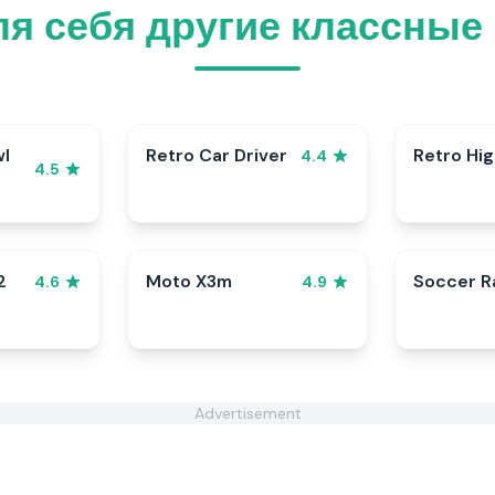
ля себя другие классные
wl
Retro Car Driver
Retro Hi
4.4
4.5
2
Moto X3m
Soccer 
4.6
4.9
Advertisement