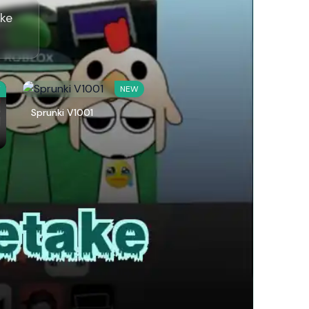
ake
W
NEW
Sprunki V1001