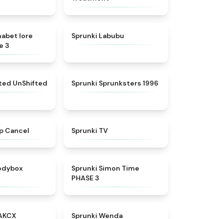
★
4.8
★
4.6
habet lore
Sprunki Labubu
e 3
★
4.4
★
5
fted UnShifted
Sprunki Sprunksters 1996
★
4.4
★
4.5
p Cancel
Sprunki TV
★
4.5
★
4.3
rodybox
Sprunki Simon Time
PHASE 3
★
5
★
4.8
AKCX
Sprunki Wenda