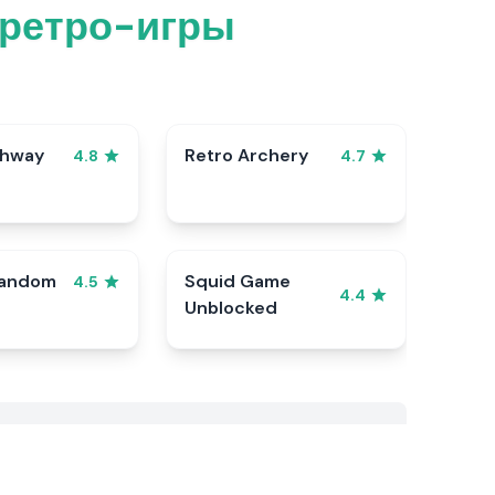
 ретро-игры
ghway
Retro Archery
4.8
4.7
Random
Squid Game
4.5
4.4
Unblocked