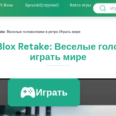
ft Boss
Sprunki(спрунки)
Retro игры
take: Веселые головоломки в ретро Играть мире
Blox Retake: Веселые го
играть мире
Играть