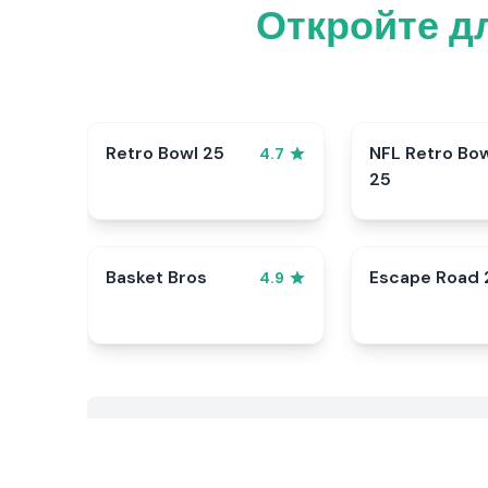
Откройте д
Retro Bowl 25
NFL Retro Bo
4.7
25
Basket Bros
Escape Road 
4.9