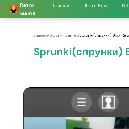
Retro
Главная
Retro Bowl
Dri
Game
Главная
/
Sprunki Games
/
Sprunki(спрунки) Blox Re
Sprunki(спрунки) 