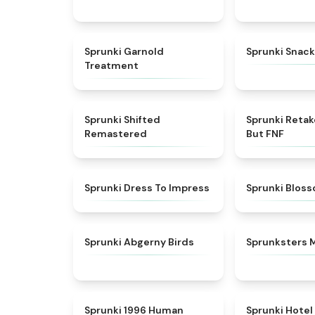
★
4.7
Sprunki Garnold
Sprunki Snack
Treatment
★
4.3
Sprunki Shifted
Sprunki Reta
Remastered
But FNF
★
4.5
Sprunki Dress To Impress
Sprunki Blos
★
4.6
Sprunki Abgerny Birds
Sprunksters 
★
4.5
Sprunki 1996 Human
Sprunki Hotel