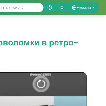
Русский
Help
Theme
ловоломки в ретро-