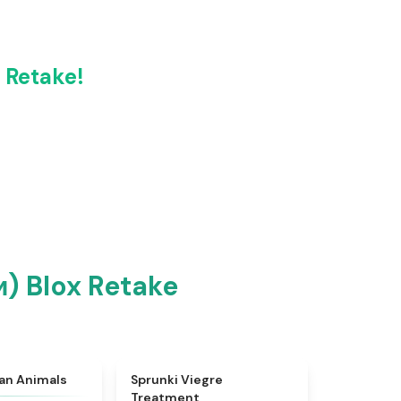
 Retake!
) Blox Retake
★
4.7
★
4.4
ian Animals
Sprunki Viegre
Treatment