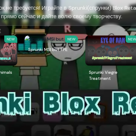
ок не требуется! Играйте в Sprunki(спрунки) Blox Ret
 прямо сейчас и дайте волю своему творчеству.
NEW
NEW
NE
Sprunki MSI but FPE
Animals
Sprunki Viegre
Treatment