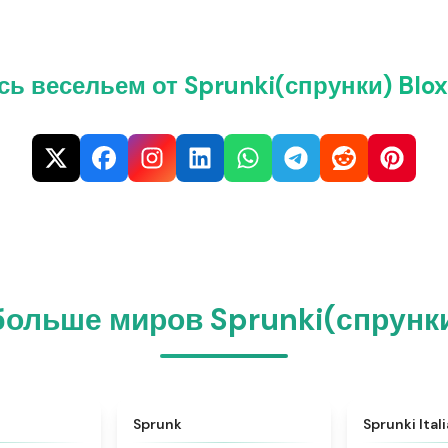
ь весельем от Sprunki(спрунки) Blox
ольше миров Sprunki(спрунки
★
4.6
★
4.5
Sprunk
Sprunki Ital