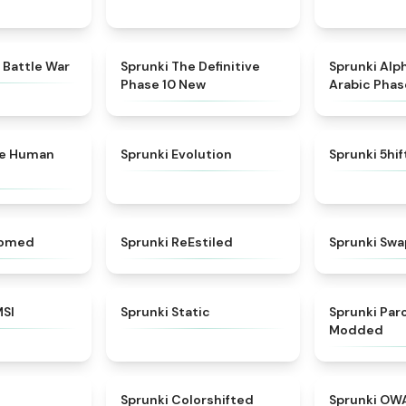
★
4.6
★
4.3
 Battle War
Sprunki The Definitive
Sprunki Alp
Phase 10 New
Arabic Phas
★
4.7
★
4.7
ke Human
Sprunki Evolution
Sprunki 5hi
★
4.5
★
4.4
somed
Sprunki ReEstiled
Sprunki Swa
★
4.8
★
4.4
MSI
Sprunki Static
Sprunki Pa
Modded
★
4.8
★
4.6
Sprunki Colorshifted
Sprunki OW