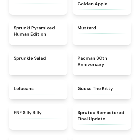
Golden Apple
★
4.6
★
4.4
Sprunki Pyramixed
Mustard
Human Edition
★
4.8
★
5
Sprunkle Salad
Pacman 30th
Anniversary
★
4.6
★
4.5
Lolbeans
Guess The Kitty
★
4.9
★
4.6
FNF Silly Billy
Spruted Remastered
Final Update