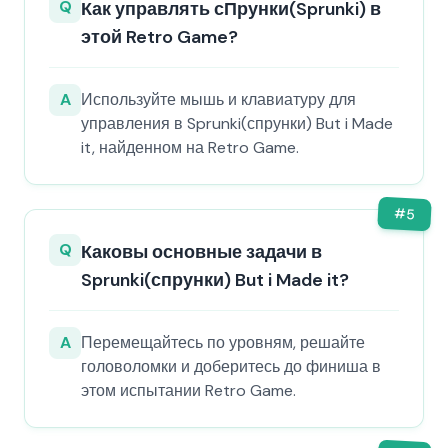
Q
Как управлять сПрунки(Sprunki) в
этой Retro Game?
A
Используйте мышь и клавиатуру для
управления в Sprunki(спрунки) But i Made
it, найденном на Retro Game.
#
5
Q
Каковы основные задачи в
Sprunki(спрунки) But i Made it?
A
Перемещайтесь по уровням, решайте
головоломки и доберитесь до финиша в
этом испытании Retro Game.