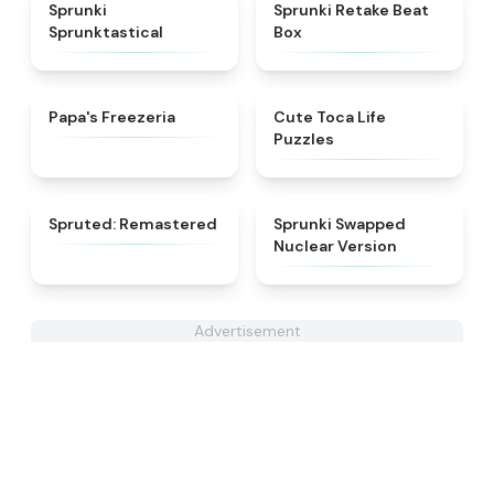
★
4.5
★
4.6
Sprunki
Sprunki Retake Beat
Sprunktastical
Box
★
4.5
★
4.7
Papa's Freezeria
Cute Toca Life
Puzzles
★
4.4
★
4.3
Spruted: Remastered
Sprunki Swapped
Nuclear Version
Advertisement