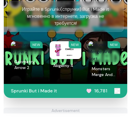
Играйте в Sprunki(спрунки) But i Made it
мгновенно в интернете, загрузка не
требуется!
NEW
NEW
NEW
Geometry
Abgerny 4
Arrow 2
Monsters
Merge And
Sort
Sprunki But i Made it
16,781
Advertisement