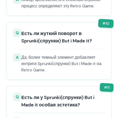
процесс определяют эту Retro Game.
#
10
Q
Есть ли жуткий поворот в
Sprunki(спрунки) But i Made it?
A
Да, более темный элемент добавляет
интриги Sprunki(спрунки) But i Made it на
Retro Game.
#
11
Q
Есть ли у Sprunki(спрунки) But i
Made it особая эстетика?