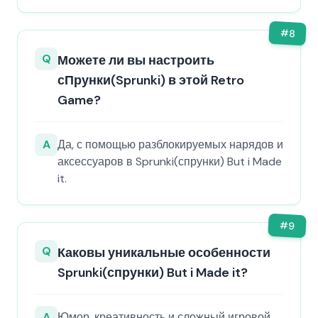
#
8
Q
Можете ли вы настроить
сПрунки(Sprunki) в этой Retro
Game?
A
Да, с помощью разблокируемых нарядов и
аксессуаров в Sprunki(спрунки) But i Made
it.
#
9
Q
Каковы уникальные особенности
Sprunki(спрунки) But i Made it?
A
Юмор, креативность и сложный игровой