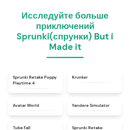
Исследуйте больше
приключений
Sprunki(спрунки) But i
Made it
★
4.8
★
4.3
Sprunki Retake Poppy
Krunker
Playtime 4
★
4.8
★
4.3
Avatar World
Yandere Simulator
★
4.8
★
4.6
Tube Fall
Sprunki Retake: