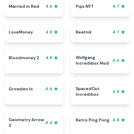
Married in Red
Pips NYT
4.6
4.7
LoveMoney
Beatnik
4.8
4.7
Wolfgang
Bloodmoney 2
4.8
4.4
Incredibox Mod
SpacedOut
Growden Io
4.4
4.8
Incredibox
Geometry Arrow
Retro Ping Pong
4.8
4.4
2