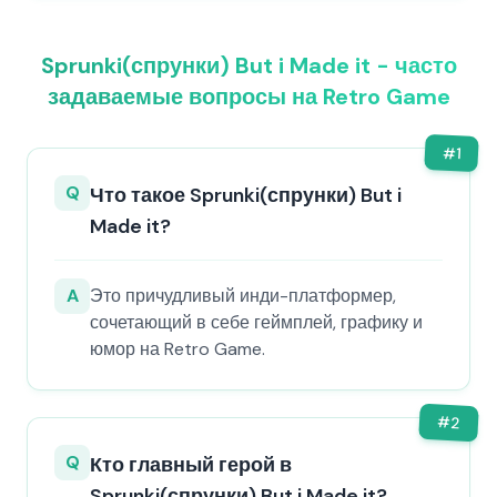
Sprunki(спрунки) But i Made it - часто
задаваемые вопросы на Retro Game
#
1
Q
Что такое Sprunki(спрунки) But i
Made it?
A
Это причудливый инди-платформер,
сочетающий в себе геймплей, графику и
юмор на Retro Game.
#
2
Q
Кто главный герой в
Sprunki(спрунки) But i Made it?