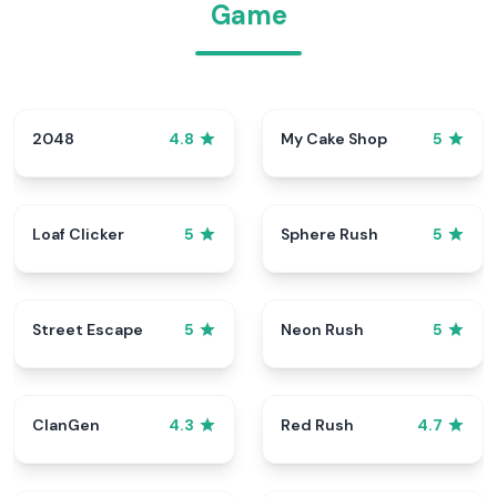
Game
2048
My Cake Shop
4.8
5
Loaf Clicker
Sphere Rush
5
5
Street Escape
Neon Rush
5
5
ClanGen
Red Rush
4.3
4.7