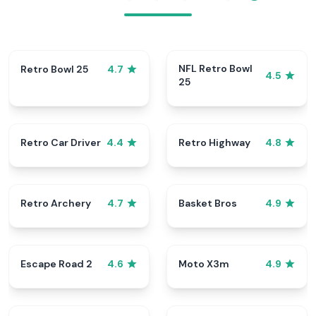
NFL Retro Bowl
Retro Bowl 25
4.7
4.5
25
Retro Car Driver
Retro Highway
4.4
4.8
Retro Archery
Basket Bros
4.7
4.9
Escape Road 2
Moto X3m
4.6
4.9