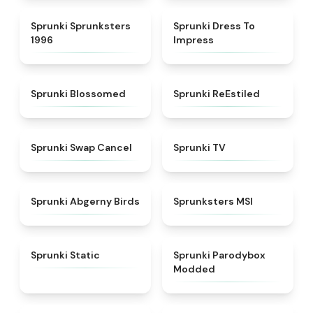
★
5
★
4.5
Sprunki Sprunksters
Sprunki Dress To
1996
Impress
★
4.5
★
4.4
Sprunki Blossomed
Sprunki ReEstiled
★
4.4
★
4.5
Sprunki Swap Cancel
Sprunki TV
★
4.6
★
4.8
Sprunki Abgerny Birds
Sprunksters MSI
★
4.4
★
4.5
Sprunki Static
Sprunki Parodybox
Modded