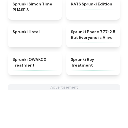
★
4.3
★
4.6
Sprunki Simon Time
KATS Sprunki Edition
PHASE 3
★
4.8
★
4.8
Sprunki Hotel
Sprunki Phase 777: 2.5
But Everyone is Alive
★
5
★
4.9
Sprunki OWAKCX
Sprunki Roy
Treatment
Treatment
Advertisement