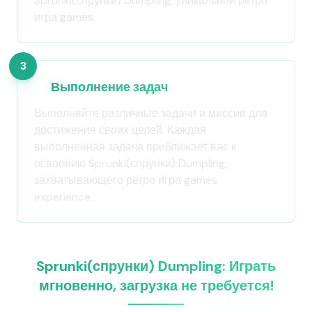
Sprunki(спрунки) Dumpling, уникальной ретро
игра games.
3
Выполнение задач
Выполняйте различные задачи и миссии для
достижения своих целей. Каждая
выполненная задача приближает вас к
освоению Sprunki(спрунки) Dumpling,
захватывающего ретро игра games
experience.
Sprunki(спрунки) Dumpling: Играть
мгновенно, загрузка не требуется!