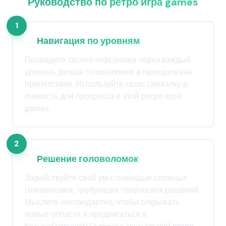
Руководство по ретро игра games
1
Навигация по уровням
Проведите своего персонажа через каждый
уровень, решая головоломки и преодолевая
препятствия. Используйте свою смекалку и
ловкость для прогресса в этой ретро игра
games.
2
Решение головоломок
Задействуйте свой ум с помощью сложных
головоломок, требующих творческих решений.
Мыслите нестандартно, чтобы открывать
новые области и продвигаться в