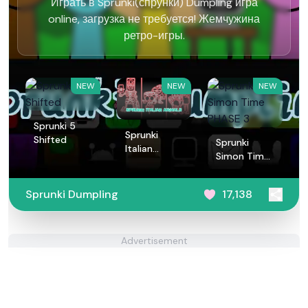
Играть в Sprunki(спрунки) Dumpling игра
online, загрузка не требуется! Жемчужина
ретро-игры.
NEW
NEW
NEW
Sprunki 5
Sprunki
Shifted
Sprunki
Italian
Simon Time
Animals
PHASE 3
Sprunki Dumpling
17,138
Advertisement