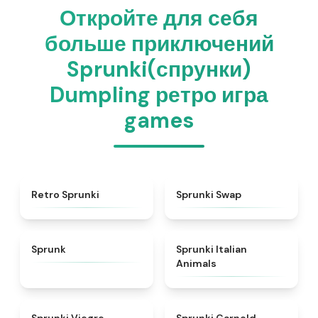
Откройте для себя
больше приключений
Sprunki(спрунки)
Dumpling ретро игра
games
★
4.3
★
4.6
Retro Sprunki
Sprunki Swap
★
4.5
★
4.7
Sprunk
Sprunki Italian
Animals
★
4.4
★
4.7