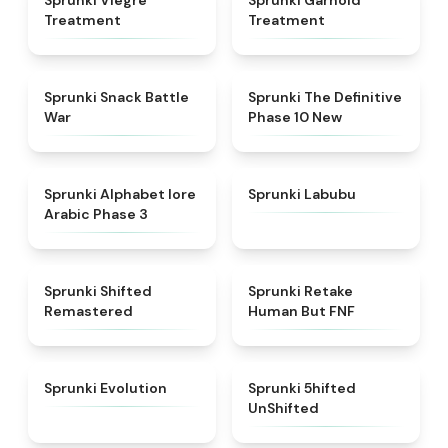
Sprunki Viegre
Sprunki Garnold
Treatment
Treatment
★
4.6
★
4.3
Sprunki Snack Battle
Sprunki The Definitive
War
Phase 10 New
★
4.8
★
4.6
Sprunki Alphabet lore
Sprunki Labubu
Arabic Phase 3
★
4.3
★
4.7
Sprunki Shifted
Sprunki Retake
Remastered
Human But FNF
★
4.7
★
4.4
Sprunki Evolution
Sprunki 5hifted
UnShifted