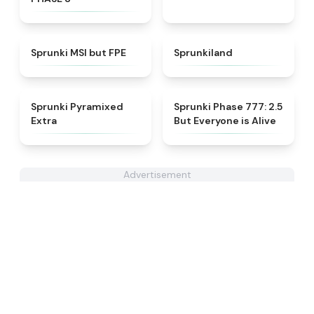
★
4.7
★
4.5
Sprunki MSI but FPE
Sprunkiland
★
4.9
★
4.8
Sprunki Pyramixed
Sprunki Phase 777: 2.5
Extra
But Everyone is Alive
Advertisement