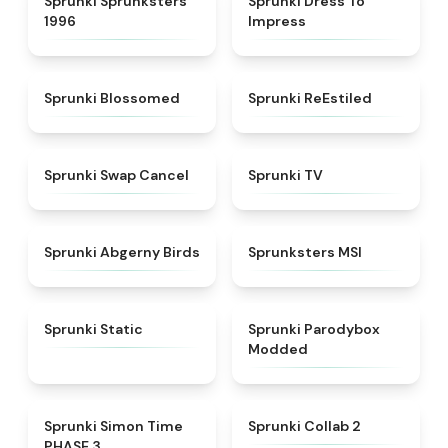
Sprunki Sprunksters
Sprunki Dress To
1996
Impress
★
4.5
★
4.4
Sprunki Blossomed
Sprunki ReEstiled
★
4.4
★
4.5
Sprunki Swap Cancel
Sprunki TV
★
4.6
★
4.8
Sprunki Abgerny Birds
Sprunksters MSI
★
4.4
★
4.5
Sprunki Static
Sprunki Parodybox
Modded
★
4.3
★
4.6
Sprunki Simon Time
Sprunki Collab 2
PHASE 3