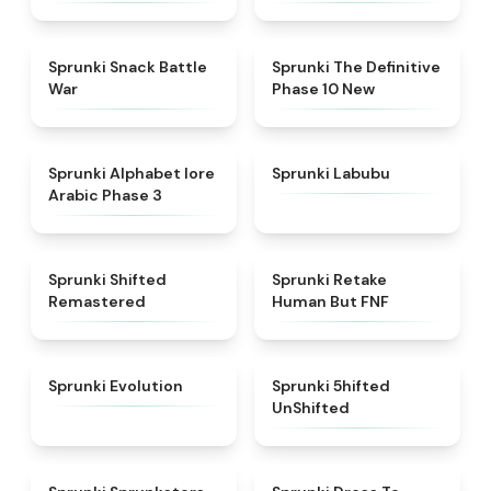
★
4.6
★
4.3
Sprunki Snack Battle
Sprunki The Definitive
War
Phase 10 New
★
4.8
★
4.6
Sprunki Alphabet lore
Sprunki Labubu
Arabic Phase 3
★
4.3
★
4.7
Sprunki Shifted
Sprunki Retake
Remastered
Human But FNF
★
4.7
★
4.4
Sprunki Evolution
Sprunki 5hifted
UnShifted
★
5
★
4.5