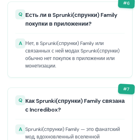
#
6
Q
Есть ли в Sprunki(спрунки) Family
покупки в приложении?
A
Нет, в Sprunki(спрунки) Family или
связанных с ней модах Sprunki(спрунки)
обычно нет покупок в приложении или
монетизации.
#
7
Q
Как Sprunki(спрунки) Family связана
с Incredibox?
A
Sprunki(спрунки) Family — это фанатский
мод, вдохновленный вселенной