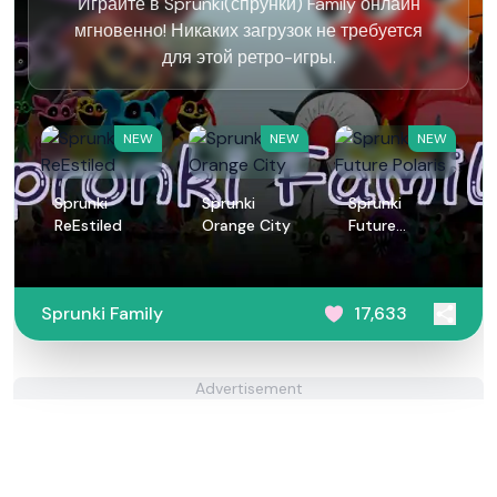
Играйте в Sprunki(спрунки) Family онлайн
мгновенно! Никаких загрузок не требуется
для этой ретро-игры.
NEW
NEW
NEW
Sprunki
Sprunki
Sprunki
ReEstiled
Orange City
Future
Polaris
Sprunki Family
17,633
Advertisement