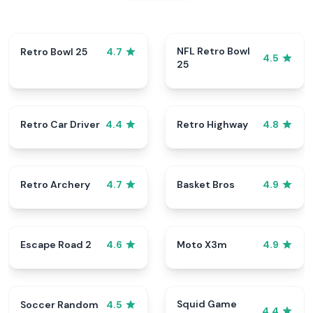
NFL Retro Bowl
Retro Bowl 25
4.7
4.5
25
Retro Car Driver
Retro Highway
4.4
4.8
Retro Archery
Basket Bros
4.7
4.9
Escape Road 2
Moto X3m
4.6
4.9
Squid Game
Soccer Random
4.5
4.4