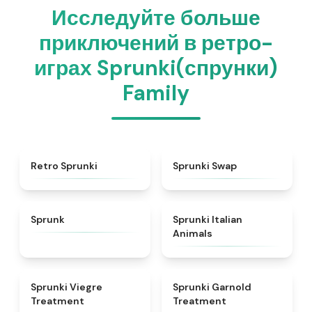
Исследуйте больше
приключений в ретро-
играх Sprunki(спрунки)
Family
★
4.3
★
4.6
Retro Sprunki
Sprunki Swap
★
4.5
★
4.7
Sprunk
Sprunki Italian
Animals
★
4.4
★
4.7
Sprunki Viegre
Sprunki Garnold
Treatment
Treatment