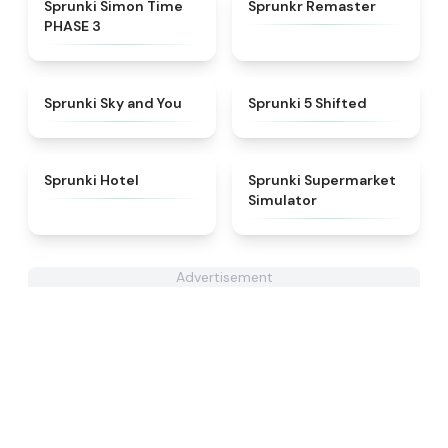
★
4.3
★
4.6
Sprunki Simon Time
Sprunkr Remaster
PHASE 3
★
4.6
★
4.9
Sprunki Sky and You
Sprunki 5 Shifted
★
4.8
★
4.8
Sprunki Hotel
Sprunki Supermarket
Simulator
Advertisement