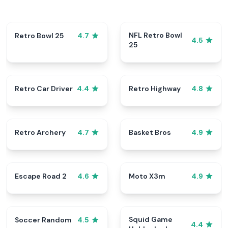
NFL Retro Bowl
Retro Bowl 25
4.7
4.5
25
Retro Car Driver
Retro Highway
4.4
4.8
Retro Archery
Basket Bros
4.7
4.9
Escape Road 2
Moto X3m
4.6
4.9
Squid Game
Soccer Random
4.5
4.4