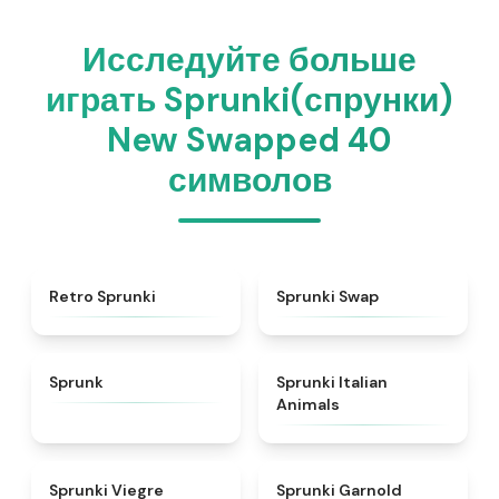
Исследуйте больше
играть Sprunki(спрунки)
New Swapped 40
символов
★
4.3
★
4.6
Retro Sprunki
Sprunki Swap
★
4.5
★
4.7
Sprunk
Sprunki Italian
Animals
★
4.4
★
4.7
Sprunki Viegre
Sprunki Garnold