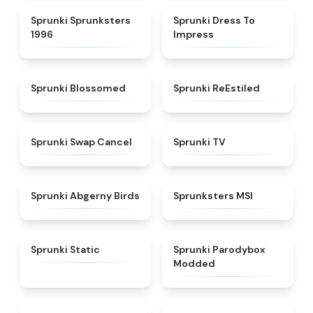
★
5
★
4.5
Sprunki Sprunksters
Sprunki Dress To
1996
Impress
★
4.5
★
4.4
Sprunki Blossomed
Sprunki ReEstiled
★
4.4
★
4.5
Sprunki Swap Cancel
Sprunki TV
★
4.6
★
4.8
Sprunki Abgerny Birds
Sprunksters MSI
★
4.4
★
4.5
Sprunki Static
Sprunki Parodybox
Modded