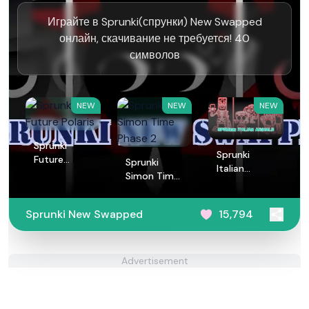
Играйте в Sprunki(спрунки) New Swapped
онлайн, скачивание не требуется! 40
символов
NEW
NEW
NEW
Sprunki
Sprunki
Future
Sprunki
Italian
Polaris
Simon Time
Animals
Phase 2
Sprunki New Swapped
15,794
Advertisement