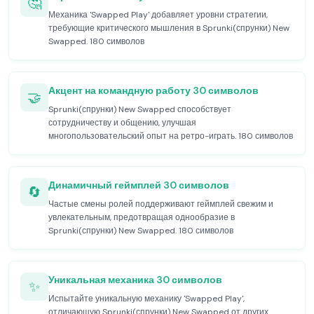
🤔
Механика 'Swapped Play' добавляет уровни стратегии,
требующие критического мышления в Sprunki(спрунки) New
Swapped. 180 символов
Акцент на командную работу 30 символов
🤝
Sprunki(спрунки) New Swapped способствует
сотрудничеству и общению, улучшая
многопользовательский опыт на ретро-играть. 180 символов
Динамичный геймплей 30 символов
🔄
Частые смены ролей поддерживают геймплей свежим и
увлекательным, предотвращая однообразие в
Sprunki(спрунки) New Swapped. 180 символов
Уникальная механика 30 символов
✨
Испытайте уникальную механику 'Swapped Play',
отличающую Sprunki(спрунки) New Swapped от других