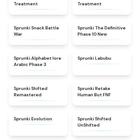
Treatment
Treatment
★
4.6
★
4.3
Sprunki Snack Battle
Sprunki The Definitive
War
Phase 10 New
★
4.8
★
4.6
Sprunki Alphabet lore
Sprunki Labubu
Arabic Phase 3
★
4.3
★
4.7
Sprunki Shifted
Sprunki Retake
Remastered
Human But FNF
★
4.7
★
4.4
Sprunki Evolution
Sprunki 5hifted
UnShifted