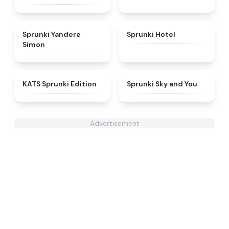
★
4.5
★
4.8
Sprunki Yandere
Sprunki Hotel
Simon
★
4.6
★
4.6
KATS Sprunki Edition
Sprunki Sky and You
Advertisement