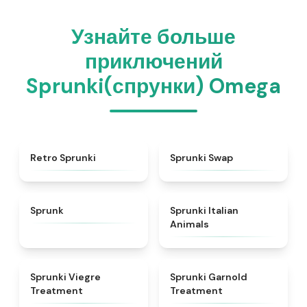
Узнайте больше
приключений
Sprunki(спрунки) Omega
★
4.3
★
4.6
Retro Sprunki
Sprunki Swap
★
4.5
★
4.7
Sprunk
Sprunki Italian
Animals
★
4.4
★
4.7
Sprunki Viegre
Sprunki Garnold
Treatment
Treatment