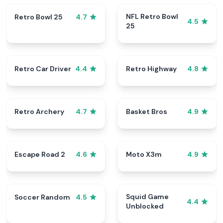
NFL Retro Bowl
Retro Bowl 25
4.7
4.5
25
Retro Car Driver
Retro Highway
4.4
4.8
Retro Archery
Basket Bros
4.7
4.9
Escape Road 2
Moto X3m
4.6
4.9
Squid Game
Soccer Random
4.5
4.4
Unblocked