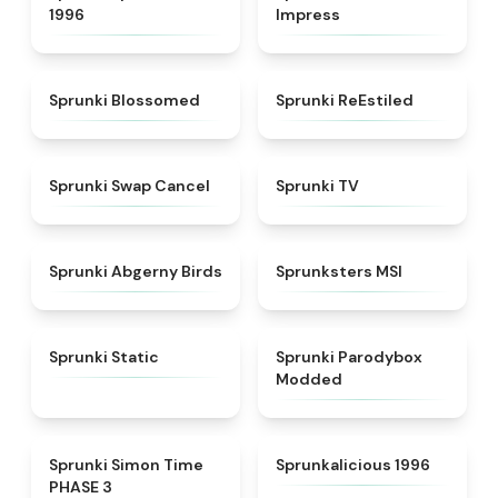
1996
Impress
★
4.5
★
4.4
Sprunki Blossomed
Sprunki ReEstiled
★
4.4
★
4.5
Sprunki Swap Cancel
Sprunki TV
★
4.6
★
4.8
Sprunki Abgerny Birds
Sprunksters MSI
★
4.4
★
4.5
Sprunki Static
Sprunki Parodybox
Modded
★
4.3
★
4.3
Sprunki Simon Time
Sprunkalicious 1996
PHASE 3