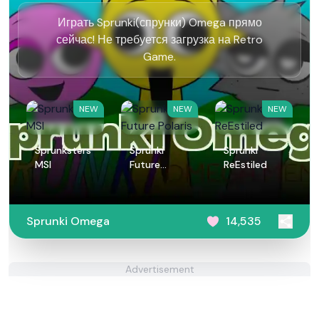
Играть Sprunki(спрунки) Omega прямо
сейчас! Не требуется загрузка на Retro
Game.
NEW
NEW
NEW
Sprunksters
Sprunki
Sprunki
MSI
Future
ReEstiled
Polaris
Sprunki Omega
14,535
Advertisement