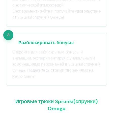
с космической атмосферой.
Экспериментируйте и получайте удовольствие
от Sprunki(спрунки) Omega!
3
Разблокировать бонусы
Откройте для себя скрытые бонусы и
анимации, экспериментируя с уникальными
комбинациями персонажей в Sprunki(спрунки)
Omega. Поделитесь своими творениями на
Retro Game!
Игровые трюки Sprunki(спрунки)
Omega