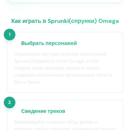
Как играть в Sprunki(спрунки) Omega
1
Выбрать персонажей
Перетащите футуристических персонажей
Sprunki(спрунки) в стиле Omega, чтобы
создать свою звуковую панель и начать
создавать космические музыкальные треки в
Retro Game.
2
Сведение треков
Комбинируйте сложные биты, ритмы и
мелодии, чтобы создавать динамичную музыку