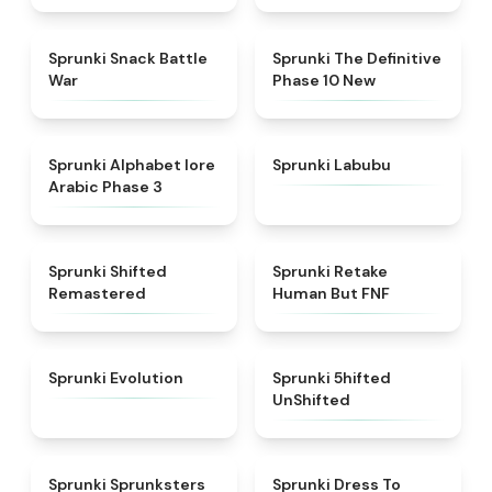
★
4.6
★
4.3
Sprunki Snack Battle
Sprunki The Definitive
War
Phase 10 New
★
4.8
★
4.6
Sprunki Alphabet lore
Sprunki Labubu
Arabic Phase 3
★
4.3
★
4.7
Sprunki Shifted
Sprunki Retake
Remastered
Human But FNF
★
4.7
★
4.4
Sprunki Evolution
Sprunki 5hifted
UnShifted
★
5
★
4.5
Sprunki Sprunksters
Sprunki Dress To