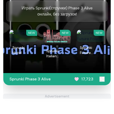
Играть Sprunki(спрунки) Phase 3 Alive
онлайн, без загрузок!
NEW
NEW
NEW
Sprunki
Sprunki
Sprunki
Hotel
Future
Italian
Polaris
Animals
Sprunki Phase 3 Alive
17,723
Advertisement