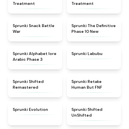
Treatment
Treatment
★
4.6
★
4.3
Sprunki Snack Battle
Sprunki The Definitive
War
Phase 10 New
★
4.8
★
4.6
Sprunki Alphabet lore
Sprunki Labubu
Arabic Phase 3
★
4.3
★
4.7
Sprunki Shifted
Sprunki Retake
Remastered
Human But FNF
★
4.7
★
4.4
Sprunki Evolution
Sprunki 5hifted
UnShifted