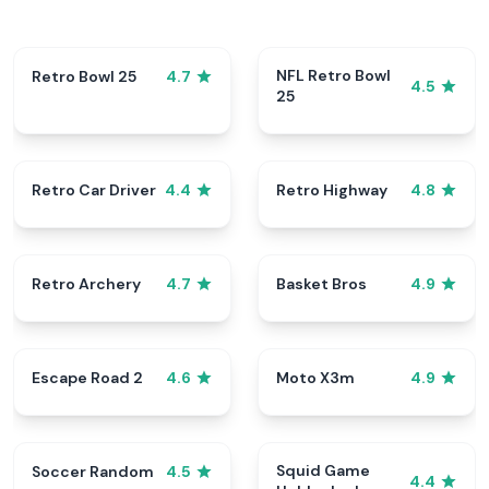
NFL Retro Bowl
Retro Bowl 25
4.7
4.5
25
Retro Car Driver
Retro Highway
4.4
4.8
Retro Archery
Basket Bros
4.7
4.9
Escape Road 2
Moto X3m
4.6
4.9
Squid Game
Soccer Random
4.5
4.4