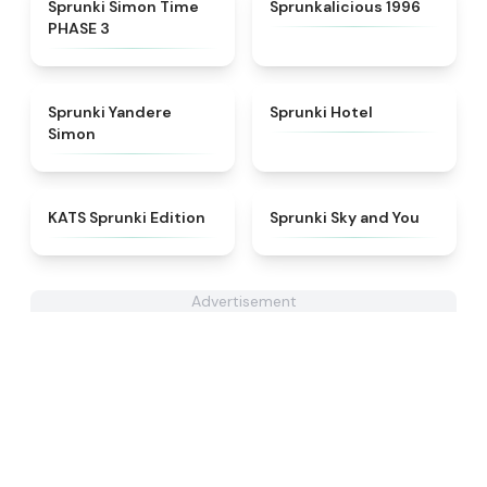
★
4.3
★
4.3
Sprunki Simon Time
Sprunkalicious 1996
PHASE 3
★
4.5
★
4.8
Sprunki Yandere
Sprunki Hotel
Simon
★
4.6
★
4.6
KATS Sprunki Edition
Sprunki Sky and You
Advertisement