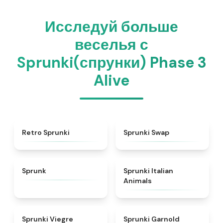
Исследуй больше
веселья с
Sprunki(спрунки) Phase 3
Alive
★
4.3
★
4.6
Retro Sprunki
Sprunki Swap
★
4.5
★
4.7
Sprunk
Sprunki Italian
Animals
★
4.4
★
4.7
Sprunki Viegre
Sprunki Garnold