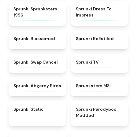
★
5
★
4.5
Sprunki Sprunksters
Sprunki Dress To
1996
Impress
★
4.5
★
4.4
Sprunki Blossomed
Sprunki ReEstiled
★
4.4
★
4.5
Sprunki Swap Cancel
Sprunki TV
★
4.6
★
4.8
Sprunki Abgerny Birds
Sprunksters MSI
★
4.4
★
4.5
Sprunki Static
Sprunki Parodybox
Modded