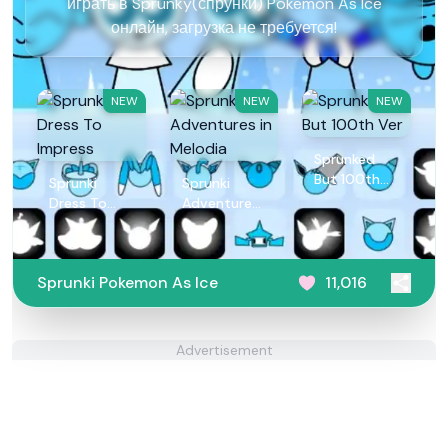
играть в Sprunky(спрунки) Pokemon As Ice
онлайн, загрузка не требуется!
NEW
NEW
NEW
Sprunked
But 100th
Sprunki
Sprunki
Ver
Dress To
Adventures
Impress
in Melodia
Sprunki Pokemon As Ice
11,016
Advertisement