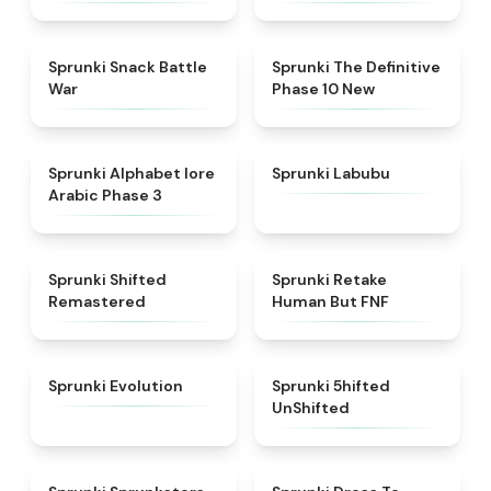
★
4.6
★
4.3
Sprunki Snack Battle
Sprunki The Definitive
War
Phase 10 New
★
4.8
★
4.6
Sprunki Alphabet lore
Sprunki Labubu
Arabic Phase 3
★
4.3
★
4.7
Sprunki Shifted
Sprunki Retake
Remastered
Human But FNF
★
4.7
★
4.4
Sprunki Evolution
Sprunki 5hifted
UnShifted
★
5
★
4.5