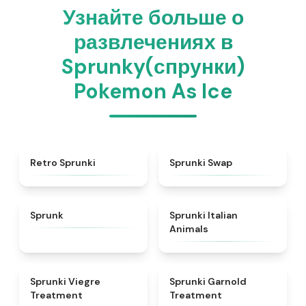
Узнайте больше о
развлечениях в
Sprunky(спрунки)
Pokemon As Ice
★
4.3
★
4.6
Retro Sprunki
Sprunki Swap
★
4.5
★
4.7
Sprunk
Sprunki Italian
Animals
★
4.4
★
4.7
Sprunki Viegre
Sprunki Garnold
Treatment
Treatment