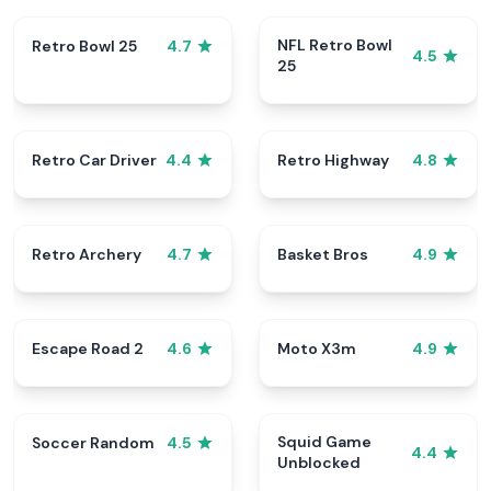
NFL Retro Bowl
Retro Bowl 25
4.7
4.5
25
Retro Car Driver
Retro Highway
4.4
4.8
Retro Archery
Basket Bros
4.7
4.9
Escape Road 2
Moto X3m
4.6
4.9
Squid Game
Soccer Random
4.5
4.4
Unblocked