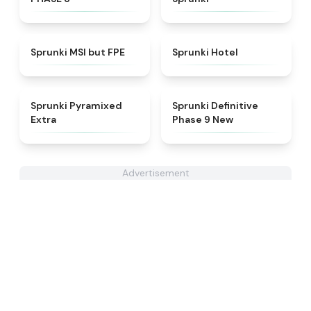
★
4.7
★
4.8
Sprunki MSI but FPE
Sprunki Hotel
★
4.9
★
4.9
Sprunki Pyramixed
Sprunki Definitive
Extra
Phase 9 New
Advertisement