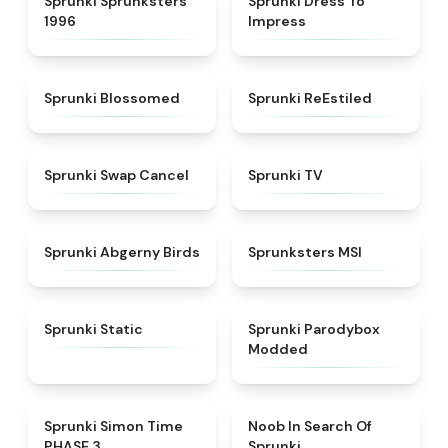
Sprunki Sprunksters
Sprunki Dress To
1996
Impress
★
4.5
★
4.4
Sprunki Blossomed
Sprunki ReEstiled
★
4.4
★
4.5
Sprunki Swap Cancel
Sprunki TV
★
4.6
★
4.8
Sprunki Abgerny Birds
Sprunksters MSI
★
4.4
★
4.5
Sprunki Static
Sprunki Parodybox
Modded
★
4.3
★
4.4
Sprunki Simon Time
Noob In Search Of
PHASE 3
Sprunki