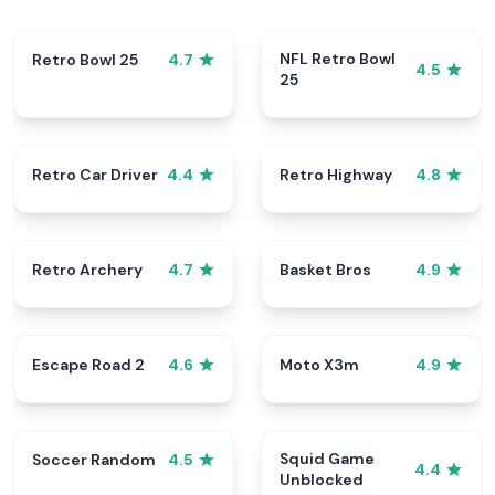
NFL Retro Bowl
Retro Bowl 25
4.7
4.5
25
Retro Car Driver
Retro Highway
4.4
4.8
Retro Archery
Basket Bros
4.7
4.9
Escape Road 2
Moto X3m
4.6
4.9
Squid Game
Soccer Random
4.5
4.4
Unblocked