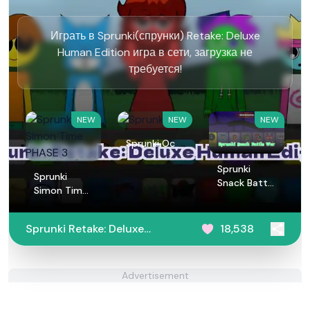
Играть в Sprunki(спрунки) Retake: Deluxe
Human Edition игра в сети, загрузка не
требуется!
NEW
NEW
NEW
Sprunki Oc
Sprunki
Sprunki
Snack Battle
Simon Time
War
PHASE 3
Sprunki Retake: Deluxe
18,538
Human Edition
Advertisement