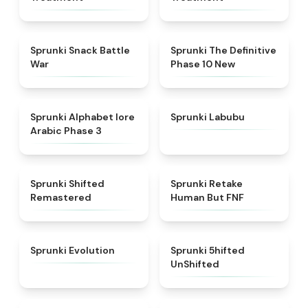
★
4.6
★
4.3
Sprunki Snack Battle
Sprunki The Definitive
War
Phase 10 New
★
4.8
★
4.6
Sprunki Alphabet lore
Sprunki Labubu
Arabic Phase 3
★
4.3
★
4.7
Sprunki Shifted
Sprunki Retake
Remastered
Human But FNF
★
4.7
★
4.4
Sprunki Evolution
Sprunki 5hifted
UnShifted