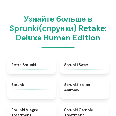
Узнайте больше в
Sprunki(спрунки) Retake:
Deluxe Human Edition
★
4.3
★
4.6
Retro Sprunki
Sprunki Swap
★
4.5
★
4.7
Sprunk
Sprunki Italian
Animals
★
4.4
★
4.7
Sprunki Viegre
Sprunki Garnold
Treatment
Treatment