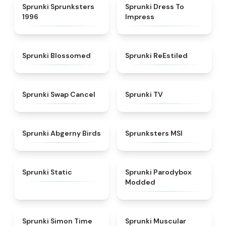
★
5
★
4.5
Sprunki Sprunksters
Sprunki Dress To
1996
Impress
★
4.5
★
4.4
Sprunki Blossomed
Sprunki ReEstiled
★
4.4
★
4.5
Sprunki Swap Cancel
Sprunki TV
★
4.6
★
4.8
Sprunki Abgerny Birds
Sprunksters MSI
★
4.4
★
4.5
Sprunki Static
Sprunki Parodybox
Modded
★
4.3
★
4.6
Sprunki Simon Time
Sprunki Muscular