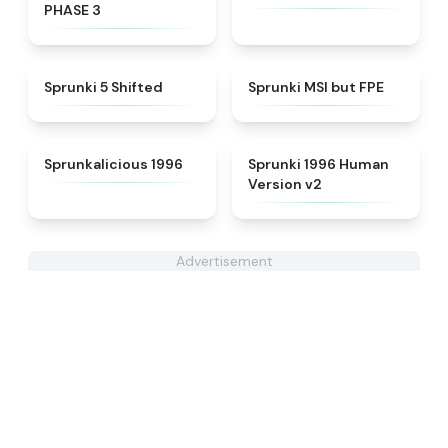
PHASE 3
★
4.9
★
4.7
Sprunki 5 Shifted
Sprunki MSI but FPE
★
4.3
★
4.5
Sprunkalicious 1996
Sprunki 1996 Human
Version v2
Advertisement