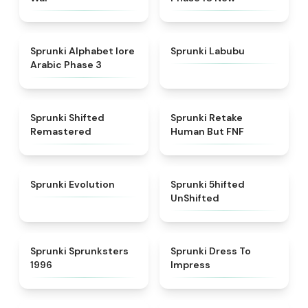
★
4.8
★
4.6
Sprunki Alphabet lore
Sprunki Labubu
Arabic Phase 3
★
4.3
★
4.7
Sprunki Shifted
Sprunki Retake
Remastered
Human But FNF
★
4.7
★
4.4
Sprunki Evolution
Sprunki 5hifted
UnShifted
★
5
★
4.5
Sprunki Sprunksters
Sprunki Dress To
1996
Impress