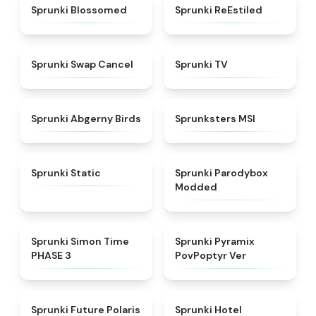
★
4.5
★
4.4
Sprunki Blossomed
Sprunki ReEstiled
★
4.4
★
4.5
Sprunki Swap Cancel
Sprunki TV
★
4.6
★
4.8
Sprunki Abgerny Birds
Sprunksters MSI
★
4.4
★
4.5
Sprunki Static
Sprunki Parodybox
Modded
★
4.3
★
4.6
Sprunki Simon Time
Sprunki Pyramix
PHASE 3
PovPoptyr Ver
★
4.7
★
4.8
Sprunki Future Polaris
Sprunki Hotel