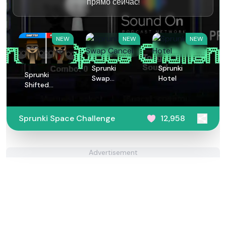
прямо сейчас!
NEW
NEW
NEW
Sprunki
Sprunki
Sprunki
Swap
Hotel
Shifted
Cancel
Remastered
Sprunki Space Challenge
12,958
Advertisement