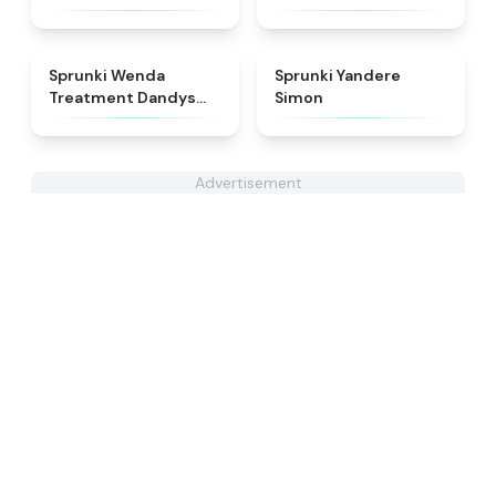
★
4.8
★
4.5
Sprunki Wenda
Sprunki Yandere
Treatment Dandys
Simon
World Style
Advertisement