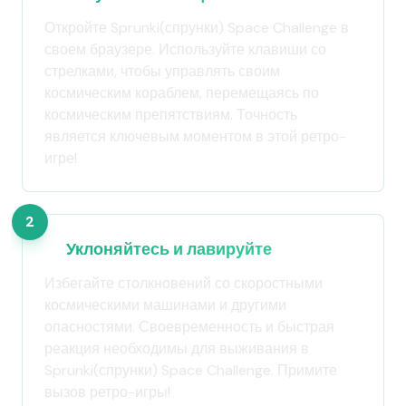
Откройте Sprunki(спрунки) Space Challenge в
своем браузере. Используйте клавиши со
стрелками, чтобы управлять своим
космическим кораблем, перемещаясь по
космическим препятствиям. Точность
является ключевым моментом в этой ретро-
игре!
2
Уклоняйтесь и лавируйте
Избегайте столкновений со скоростными
космическими машинами и другими
опасностями. Своевременность и быстрая
реакция необходимы для выживания в
Sprunki(спрунки) Space Challenge. Примите
вызов ретро-игры!