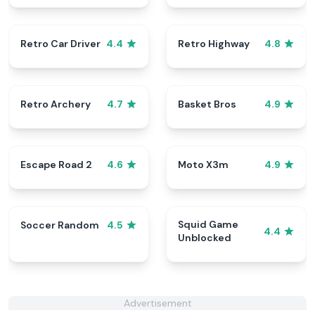
Retro Car Driver
Retro Highway
4.4
4.8
Retro Archery
Basket Bros
4.7
4.9
Escape Road 2
Moto X3m
4.6
4.9
Squid Game
Soccer Random
4.5
4.4
Unblocked
Advertisement