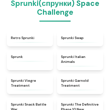
Sprunki(спрунки) Space
Challenge
★
4.3
★
4.6
Retro Sprunki
Sprunki Swap
★
4.5
★
4.7
Sprunk
Sprunki Italian
Animals
★
4.4
★
4.7
Sprunki Viegre
Sprunki Garnold
Treatment
Treatment
★
4.6
★
4.3
Sprunki Snack Battle
Sprunki The Definitive
War
Phase 10 New