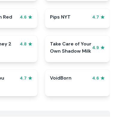
n Red
Pips NYT
4.6
4.7
ney 2
Take Care of Your
4.8
4.9
Own Shadow Milk
ou
VoidBorn
4.7
4.6