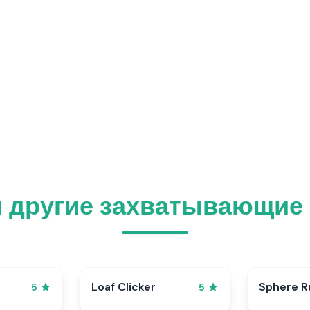
 другие захватывающие 
p
Loaf Clicker
Sphere R
5
5