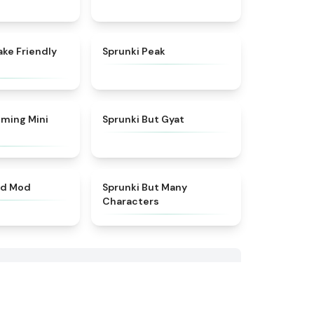
★
4.4
★
4.7
ake Friendly
Sprunki Peak
★
4.6
★
4.9
ming Mini
Sprunki But Gyat
★
5
★
4.5
od Mod
Sprunki But Many
Characters