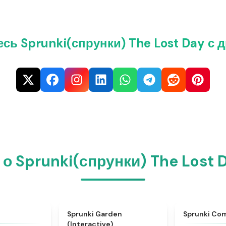
сь Sprunki(спрунки) The Lost Day с 
о Sprunki(спрунки) The Lost D
★
4.6
★
4.4
Sprunki Garden
Sprunki Co
(Interactive)