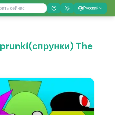
Русский
Help
Theme
Sprunki(спрунки) The