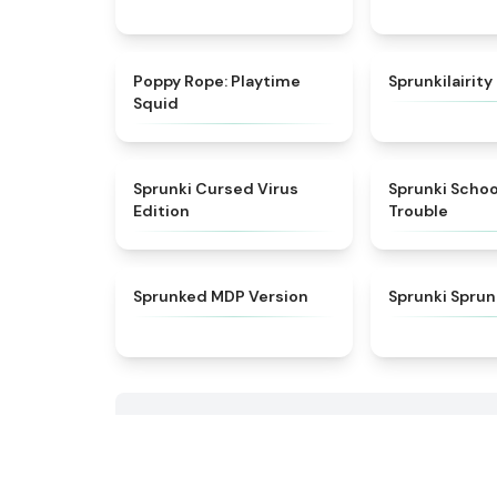
★
4.8
Poppy Rope: Playtime
Sprunkilairity
Squid
★
4.5
Sprunki Cursed Virus
Sprunki Scho
Edition
Trouble
★
4.7
Sprunked MDP Version
Sprunki Sprun