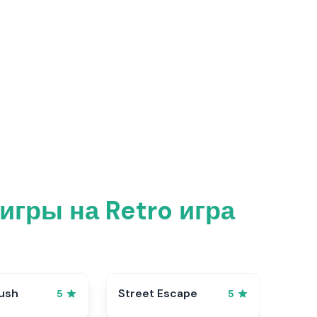
игры на Retro игра
ush
Street Escape
5
5