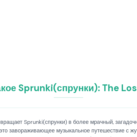
акое Sprunki(спрунки): The Los
ревращает Sprunki(спрунки) в более мрачный, загадо
 это завораживающее музыкальное путешествие с жу