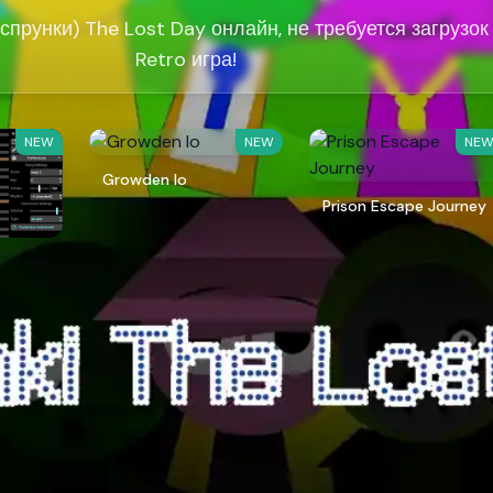
спрунки) The Lost Day онлайн, не требуется загрузок
Retro игра!
NEW
NEW
NE
Growden Io
Prison Escape Journey