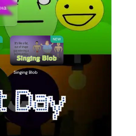
 на
W
NEW
Singing Blob