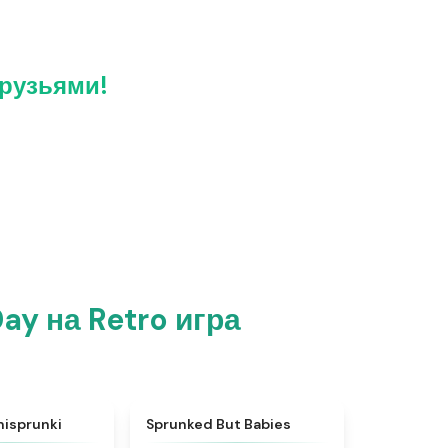
друзьями!
ay на Retro игра
★
5
★
4.6
misprunki
Sprunked But Babies