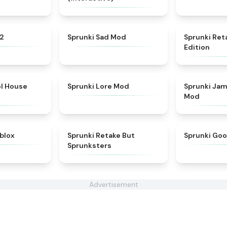
★
4.4
★
4.4
 2
Sprunki Sad Mod
Sprunki Ret
Edition
★
4.9
★
4.9
ol House
Sprunki Lore Mod
Sprunki Jam
Mod
★
4.5
★
4.6
blox
Sprunki Retake But
Sprunki Go
Sprunksters
Advertisement