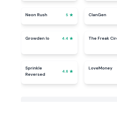
Neon Rush
ClanGen
5
Growden Io
The Freak Ci
4.4
Sprinkle
LoveMoney
4.6
Reversed