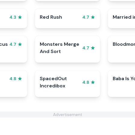
Red Rush
Married i
4.3
4.7
rcus
Monsters Merge
Bloodmo
4.7
4.7
And Sort
SpacedOut
Baba Is Y
4.8
4.8
Incredibox
Advertisement