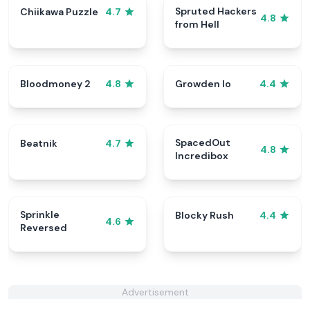
Spruted Hackers
Chiikawa Puzzle
4.7
4.8
from Hell
Bloodmoney 2
Growden Io
4.8
4.4
SpacedOut
Beatnik
4.7
4.8
Incredibox
Sprinkle
Blocky Rush
4.4
4.6
Reversed
Advertisement