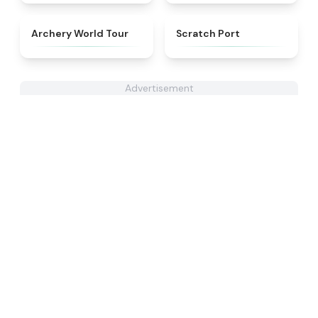
★
4.7
★
4.3
Archery World Tour
Scratch Port
Advertisement