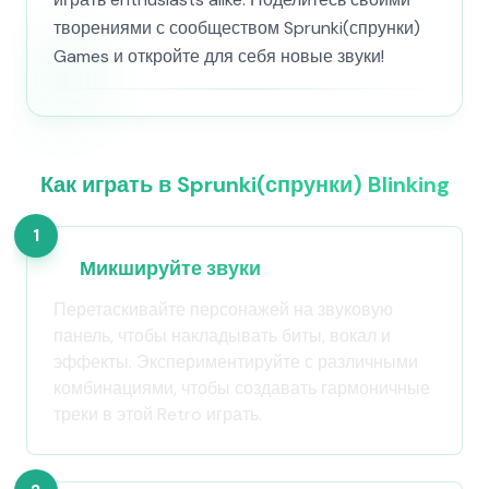
творениями с сообществом Sprunki(спрунки)
Games и откройте для себя новые звуки!
Как играть в Sprunki(спрунки) Blinking
1
Микшируйте звуки
Перетаскивайте персонажей на звуковую
панель, чтобы накладывать биты, вокал и
эффекты. Экспериментируйте с различными
комбинациями, чтобы создавать гармоничные
треки в этой Retro играть.