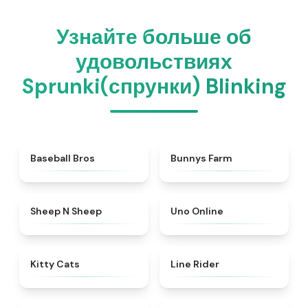
Узнайте больше об
удовольствиях
Sprunki(спрунки) Blinking
★
4.6
★
4.9
Baseball Bros
Bunnys Farm
★
4.4
★
4.5
Sheep N Sheep
Uno Online
★
4.9
★
4.5
Kitty Cats
Line Rider