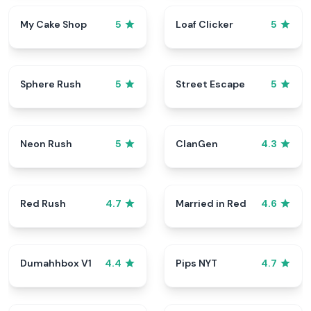
My Cake Shop
Loaf Clicker
5
5
Sphere Rush
Street Escape
5
5
Neon Rush
ClanGen
5
4.3
Red Rush
Married in Red
4.7
4.6
Dumahhbox V1
Pips NYT
4.4
4.7