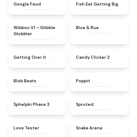
★
4.4
★
4.3
Google Feud
Fish Eat Getting Big
★
4.3
★
4.8
Wibbox V1 – Glibble
Blue & Rue
Globbler
★
4.6
★
4.7
Getting Over It
Candy Clicker 2
★
4.4
★
4.4
Blob Beats​
Poppit​
★
4.5
★
4.6
Sphelpki Phase 3
Spruted
★
4.7
★
4.5
Love Tester
Snake Arena