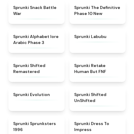
★
4.6
★
4.3
Sprunki Snack Battle
Sprunki The Definitive
War
Phase 10 New
★
4.8
★
4.6
Sprunki Alphabet lore
Sprunki Labubu
Arabic Phase 3
★
4.3
★
4.7
Sprunki Shifted
Sprunki Retake
Remastered
Human But FNF
★
4.7
★
4.4
Sprunki Evolution
Sprunki 5hifted
UnShifted
★
5
★
4.5
Sprunki Sprunksters
Sprunki Dress To
1996
Impress