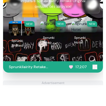
Играть в Sprunkilairity Retake Original
онлайн, без загрузок!
NEW
NEW
NEW
Sprunki
Sprunki
Sprunki
Swap
Hotel
Shifted
Cancel
Remastered
Sprunkilairity Retake
17,207
Original
Advertisement