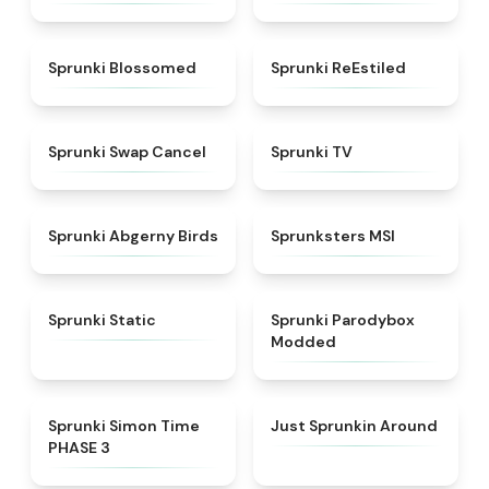
★
4.5
★
4.4
Sprunki Blossomed
Sprunki ReEstiled
★
4.4
★
4.5
Sprunki Swap Cancel
Sprunki TV
★
4.6
★
4.8
Sprunki Abgerny Birds
Sprunksters MSI
★
4.4
★
4.5
Sprunki Static
Sprunki Parodybox
Modded
★
4.3
★
4.6
Sprunki Simon Time
Just Sprunkin Around
PHASE 3