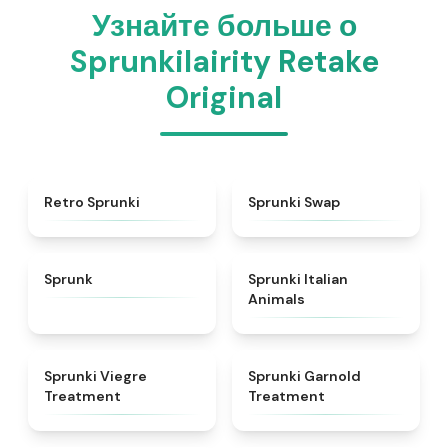
Узнайте больше о
Sprunkilairity Retake
Original
★
4.3
★
4.6
Retro Sprunki
Sprunki Swap
★
4.5
★
4.7
Sprunk
Sprunki Italian
Animals
★
4.4
★
4.7
Sprunki Viegre
Sprunki Garnold
Treatment
Treatment