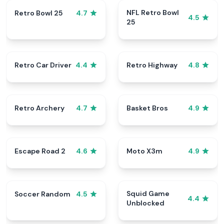
NFL Retro Bowl
Retro Bowl 25
4.7
4.5
25
Retro Car Driver
Retro Highway
4.4
4.8
Retro Archery
Basket Bros
4.7
4.9
Escape Road 2
Moto X3m
4.6
4.9
Squid Game
Soccer Random
4.5
4.4
Unblocked