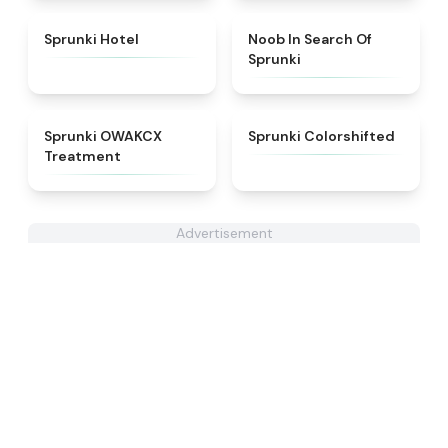
★
4.8
★
4.4
Sprunki Hotel
Noob In Search Of
Sprunki
★
5
★
4.6
Sprunki OWAKCX
Sprunki Colorshifted
Treatment
Advertisement