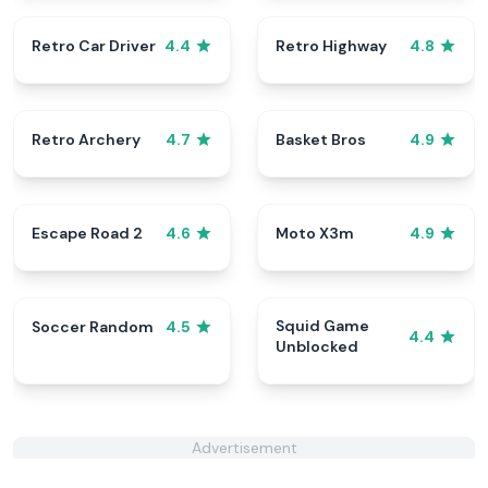
Retro Car Driver
Retro Highway
4.4
4.8
Retro Archery
Basket Bros
4.7
4.9
Escape Road 2
Moto X3m
4.6
4.9
Squid Game
Soccer Random
4.5
4.4
Unblocked
Advertisement