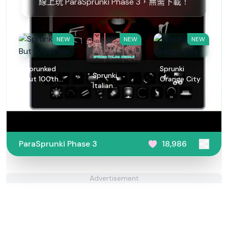
線上玩 ParaSprunki Phase 3，無需下載！
NEW
NEW
NEW
Sprunked
Sprunki
Sprunki
But 100th
Orange City
Italian
Ver
Animals
ParaSprunki Phase 3
18,986
Advertisement