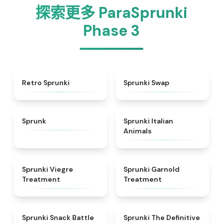
探索更多 ParaSprunki
Phase 3
★
4.3
★
4.6
Retro Sprunki
Sprunki Swap
★
4.5
★
4.7
Sprunk
Sprunki Italian
Animals
★
4.4
★
4.7
Sprunki Viegre
Sprunki Garnold
Treatment
Treatment
★
4.6
★
4.3
Sprunki Snack Battle
Sprunki The Definitive