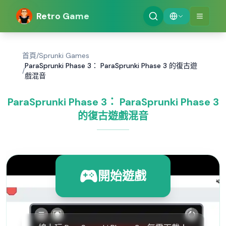
Retro Game
首頁
/
Sprunki Games
ParaSprunki Phase 3： ParaSprunki Phase 3 的復古遊
/
戲混音
ParaSprunki Phase 3： ParaSprunki Phase 3
的復古遊戲混音
開始遊戲