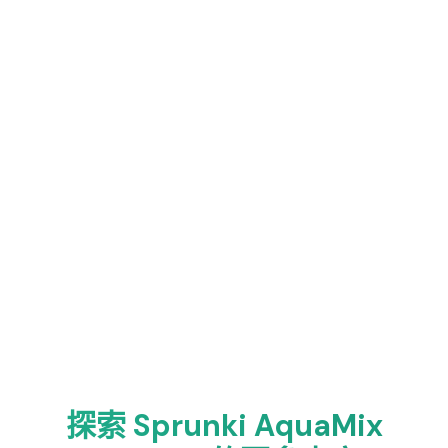
探索 Sprunki AquaMix