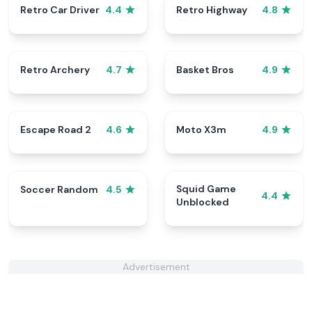
Retro Car Driver
Retro Highway
4.4
4.8
Retro Archery
Basket Bros
4.7
4.9
Escape Road 2
Moto X3m
4.6
4.9
Squid Game
Soccer Random
4.5
4.4
Unblocked
Advertisement