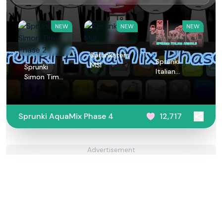
NEW
NEW
NEW
Sprunksters
Sprunki
MSI
Sprunki
Italian
Simon Time
Animals
Phase 2
Sprunki AquaMix Phase 4
12,717
Advertisement