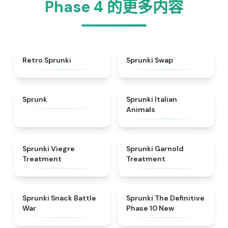
Phase 4 的更多内容
★
4.3
★
4.6
Retro Sprunki
Sprunki Swap
★
4.5
★
4.7
Sprunk
Sprunki Italian
Animals
★
4.4
★
4.7
Sprunki Viegre
Sprunki Garnold
Treatment
Treatment
★
4.6
★
4.3
Sprunki Snack Battle
Sprunki The Definitive
War
Phase 10 New