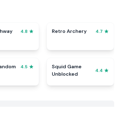
ghway
Retro Archery
4.8
4.7
Random
Squid Game
4.5
4.4
Unblocked