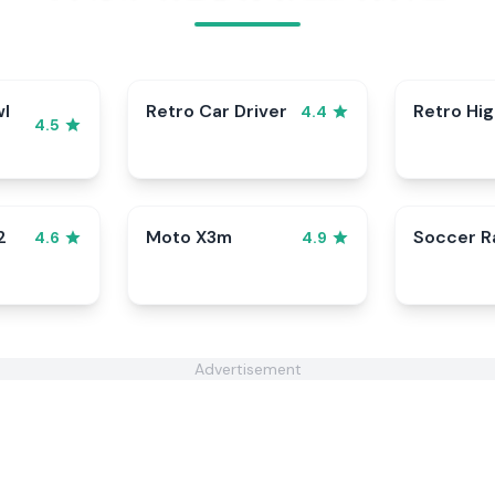
wl
Retro Car Driver
Retro Hi
4.4
4.5
2
Moto X3m
Soccer 
4.6
4.9
Advertisement