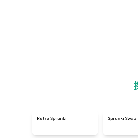
★
4.3
Retro Sprunki
Sprunki Swap