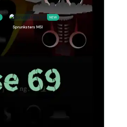
W
NEW
Sprunksters MSI