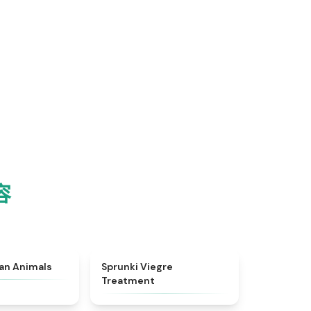
容
★
4.7
★
4.4
ian Animals
Sprunki Viegre
Treatment