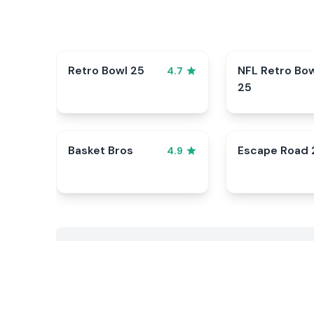
Retro Bowl 25
NFL Retro Bo
4.7
25
Basket Bros
Escape Road 
4.9