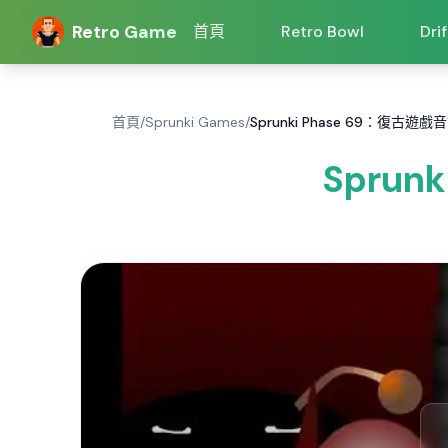
Retro Game
首頁
Retro Bowl
Dri
首頁
/
Sprunki Games
/
Sprunki Phase 69：復古遊
Spru