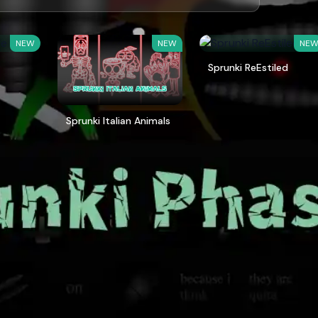
NEW
NEW
NE
Sprunki ReEstiled
Sprunki Italian Animals