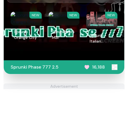
NEW
NEW
NEW
Sprunki
Sprunksters
Sprunki
Orange City
MSI
Italian
Animals
Sprunki Phase 777 2.5
16,188
Advertisement