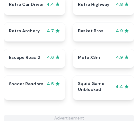
Retro Car Driver
Retro Highway
4.4
4.8
Retro Archery
Basket Bros
4.7
4.9
Escape Road 2
Moto X3m
4.6
4.9
Squid Game
Soccer Random
4.5
4.4
Unblocked
Advertisement