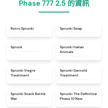
Phase 777 2.5 的資訊
★
4.3
★
4.6
Retro Sprunki
Sprunki Swap
★
4.5
★
4.7
Sprunk
Sprunki Italian
Animals
★
4.4
★
4.7
Sprunki Viegre
Sprunki Garnold
Treatment
Treatment
★
4.6
★
4.3
Sprunki Snack Battle
Sprunki The Definitive
War
Phase 10 New