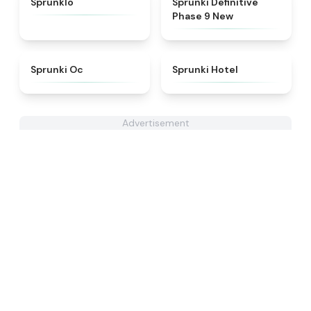
Sprunklo
Sprunki Definitive
Phase 9 New
★
4.6
★
4.8
Sprunki Oc
Sprunki Hotel
Advertisement