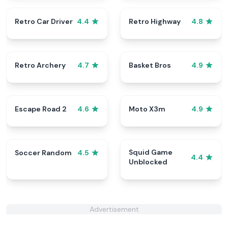
Retro Car Driver
Retro Highway
4.4
4.8
Retro Archery
Basket Bros
4.7
4.9
Escape Road 2
Moto X3m
4.6
4.9
Squid Game
Soccer Random
4.5
4.4
Unblocked
Advertisement