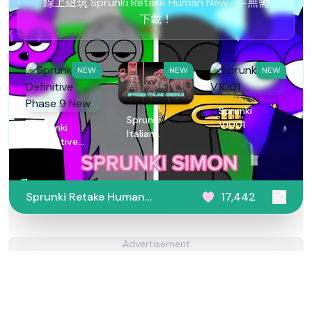
線上遊玩 Sprunki Retake Human New——無需
下載！
NEW
NEW
NEW
Sprunki
Sprunki
V1001
Sprunki
Italian
Definitive
Animals
Phase 9 New
Sprunki Retake Human
17,442
New
Advertisement