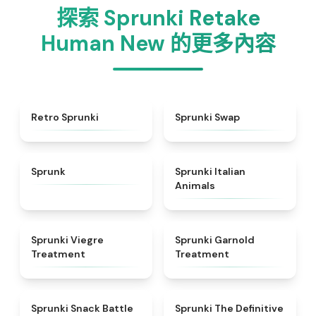
探索 Sprunki Retake
Human New 的更多內容
★
4.3
★
4.6
Retro Sprunki
Sprunki Swap
★
4.5
★
4.7
Sprunk
Sprunki Italian
Animals
★
4.4
★
4.7
Sprunki Viegre
Sprunki Garnold
Treatment
Treatment
★
4.6
★
4.3
Sprunki Snack Battle
Sprunki The Definitive