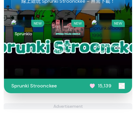
線上遊玩 Sprunki Stroonckee – 無需下載！
NEW
NEW
NEW
Sprunklo
Sprunki
Sprunkalicious
Italian
1996
Animals
Sprunki Stroonckee
15,139
Advertisement