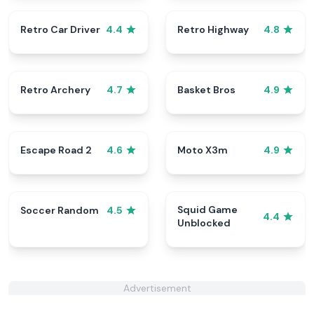
Retro Car Driver
Retro Highway
4.4
4.8
Retro Archery
Basket Bros
4.7
4.9
Escape Road 2
Moto X3m
4.6
4.9
Squid Game
Soccer Random
4.5
4.4
Unblocked
Advertisement