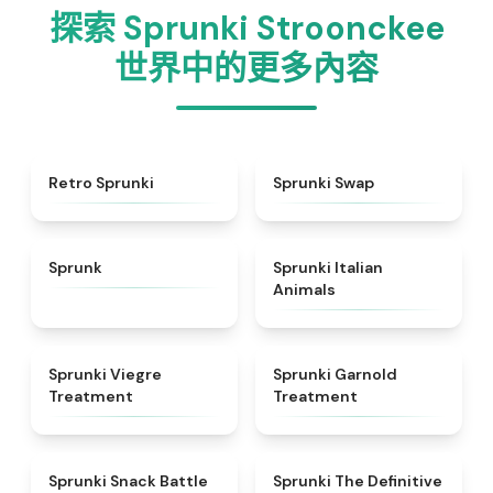
探索 Sprunki Stroonckee
世界中的更多內容
★
4.3
★
4.6
Retro Sprunki
Sprunki Swap
★
4.5
★
4.7
Sprunk
Sprunki Italian
Animals
★
4.4
★
4.7
Sprunki Viegre
Sprunki Garnold
Treatment
Treatment
★
4.6
★
4.3
Sprunki Snack Battle
Sprunki The Definitive