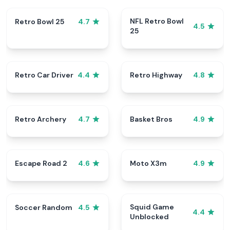
NFL Retro Bowl
Retro Bowl 25
4.7
4.5
25
Retro Car Driver
Retro Highway
4.4
4.8
Retro Archery
Basket Bros
4.7
4.9
Escape Road 2
Moto X3m
4.6
4.9
Squid Game
Soccer Random
4.5
4.4
Unblocked