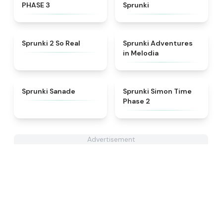
PHASE 3
Sprunki
★
4.6
★
5
Sprunki 2 So Real
Sprunki Adventures
in Melodia
★
4.6
★
4.4
Sprunki Sanade
Sprunki Simon Time
Phase 2
Advertisement