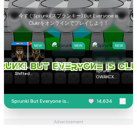
今すぐSprunki(スプランキー) But Everyone is
Clukrをオンラインでプレイしよう！
NEW
NEW
NEW
Sprunki
Sprunki
Swap
Sprunki
Shifted
Cancel
OWAKCX
Remastered
Treatment
Sprunki But Everyone is
14,634
Clukr
Advertisement