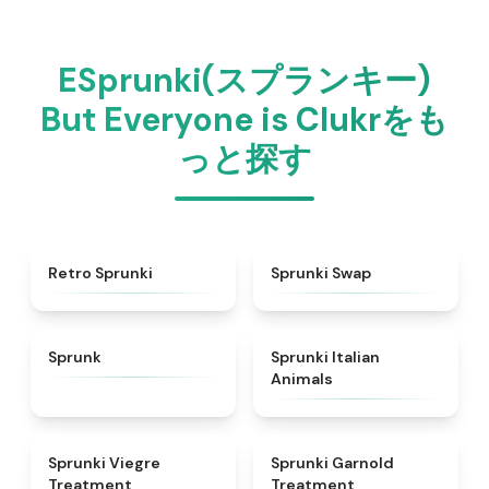
ESprunki(スプランキー)
But Everyone is Clukrをも
っと探す
★
4.3
★
4.6
Retro Sprunki
Sprunki Swap
★
4.5
★
4.7
Sprunk
Sprunki Italian
Animals
★
4.4
★
4.7
Sprunki Viegre
Sprunki Garnold
Treatment
Treatment