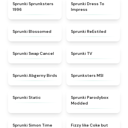
★
5
★
4.5
Sprunki Sprunksters
Sprunki Dress To
1996
Impress
★
4.5
★
4.4
Sprunki Blossomed
Sprunki ReEstiled
★
4.4
★
4.5
Sprunki Swap Cancel
Sprunki TV
★
4.6
★
4.8
Sprunki Abgerny Birds
Sprunksters MSI
★
4.4
★
4.5
Sprunki Static
Sprunki Parodybox
Modded
★
4.3
★
4.6
Sprunki Simon Time
Fizzy like Coke but