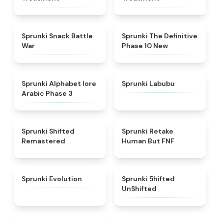
★
4.6
★
4.3
Sprunki Snack Battle
Sprunki The Definitive
War
Phase 10 New
★
4.8
★
4.6
Sprunki Alphabet lore
Sprunki Labubu
Arabic Phase 3
★
4.3
★
4.7
Sprunki Shifted
Sprunki Retake
Remastered
Human But FNF
★
4.7
★
4.4
Sprunki Evolution
Sprunki 5hifted
UnShifted