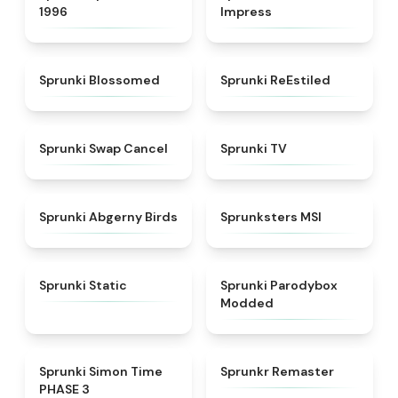
1996
Impress
★
4.5
★
4.4
Sprunki Blossomed
Sprunki ReEstiled
★
4.4
★
4.5
Sprunki Swap Cancel
Sprunki TV
★
4.6
★
4.8
Sprunki Abgerny Birds
Sprunksters MSI
★
4.4
★
4.5
Sprunki Static
Sprunki Parodybox
Modded
★
4.3
★
4.6
Sprunki Simon Time
Sprunkr Remaster
PHASE 3