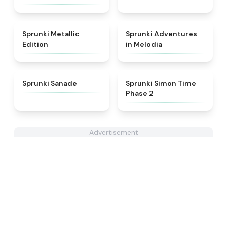
★
4.7
★
5
Sprunki Metallic
Sprunki Adventures
Edition
in Melodia
★
4.6
★
4.4
Sprunki Sanade
Sprunki Simon Time
Phase 2
Advertisement