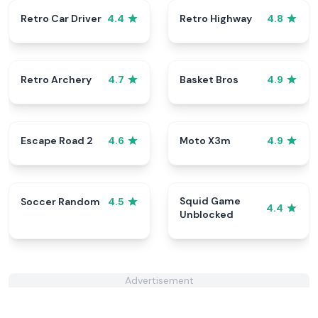
Retro Car Driver
Retro Highway
4.4
4.8
Retro Archery
Basket Bros
4.7
4.9
Escape Road 2
Moto X3m
4.6
4.9
Squid Game
Soccer Random
4.5
4.4
Unblocked
Advertisement