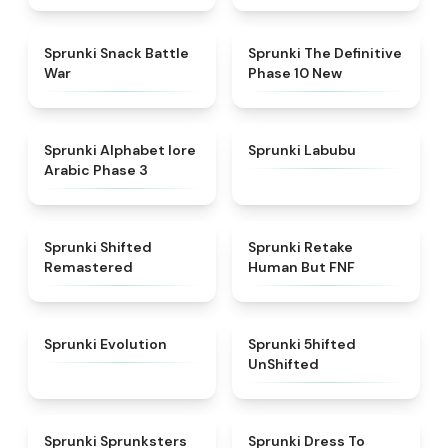
★
4.6
★
4.3
Sprunki Snack Battle
Sprunki The Definitive
War
Phase 10 New
★
4.8
★
4.6
Sprunki Alphabet lore
Sprunki Labubu
Arabic Phase 3
★
4.3
★
4.7
Sprunki Shifted
Sprunki Retake
Remastered
Human But FNF
★
4.7
★
4.4
Sprunki Evolution
Sprunki 5hifted
UnShifted
★
5
★
4.5
Sprunki Sprunksters
Sprunki Dress To