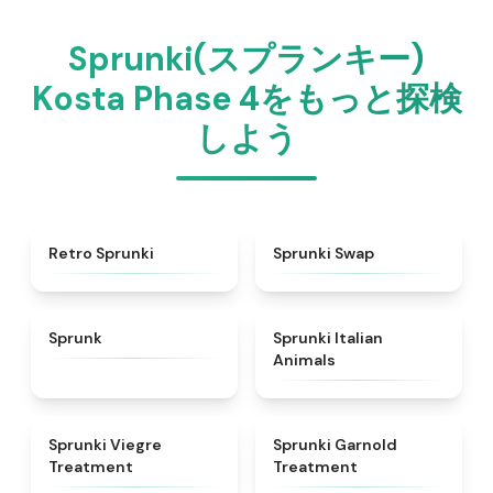
Sprunki(スプランキー)
Kosta Phase 4をもっと探検
しよう
★
4.3
★
4.6
Retro Sprunki
Sprunki Swap
★
4.5
★
4.7
Sprunk
Sprunki Italian
Animals
★
4.4
★
4.7
Sprunki Viegre
Sprunki Garnold
Treatment
Treatment