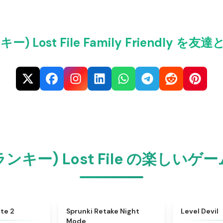
キー) Lost File Family Friendly
プランキー) Lost File の楽し
★
4.9
★
4.4
ite 2
Sprunki Retake Night
Level Devil
Mode