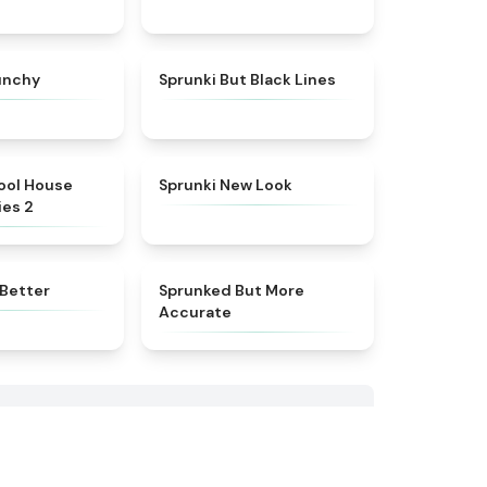
★
4.5
★
5
unchy
Sprunki But Black Lines
★
4.8
★
4.4
ool House
Sprunki New Look
ies 2
★
4.4
★
4.5
 Better
Sprunked But More
Accurate