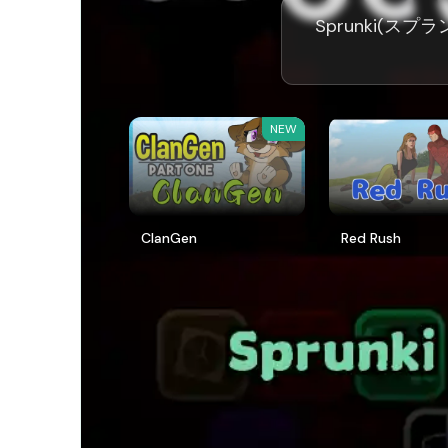
Sprunki(スプラ
NEW
ClanGen
Red Rush