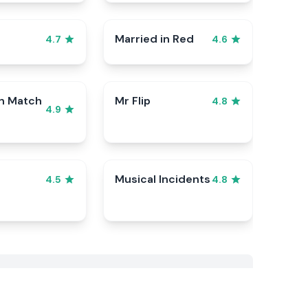
Married in Red
4.7
4.6
n Match
Mr Flip
4.8
4.9
Musical Incidents
4.5
4.8