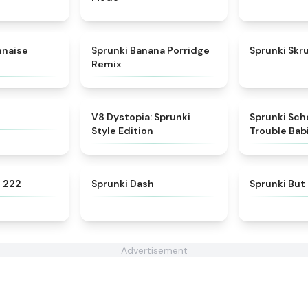
★
4.7
★
4.3
nnaise
Sprunki Banana Porridge
Sprunki Skr
Remix
★
4.7
★
4.6
V8 Dystopia: Sprunki
Sprunki Sch
Style Edition
Trouble Bab
★
4.7
★
4.6
e 222
Sprunki Dash
Sprunki But
Advertisement