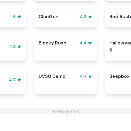
ClanGen
Red Rush
5
4.3
Blocky Rush
Hallowee
4.4
4.8
3
UVSU Demo
Beepbox
4.7
4.7
Advertisement