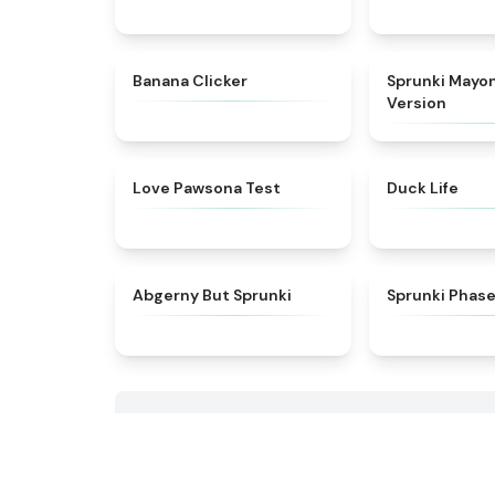
★
4.4
Banana Clicker
Sprunki Mayo
Version
★
4.8
Love Pawsona Test
Duck Life
★
5
Abgerny But Sprunki
Sprunki Phas