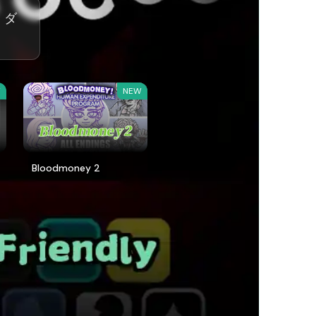
イ。ダ
W
NEW
Bloodmoney 2