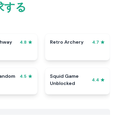
求する
ghway
Retro Archery
4.8
4.7
Random
Squid Game
4.5
4.4
Unblocked