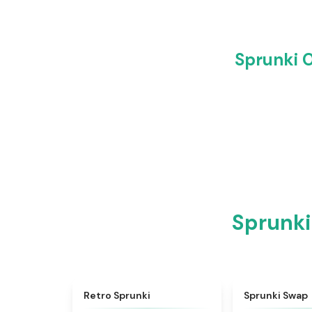
Sprun
Spru
★
4.3
Retro Sprunki
Sprunki Swap