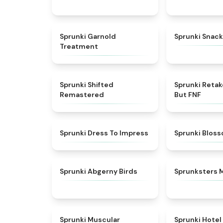
★
4.7
Sprunki Garnold
Sprunki Snack
Treatment
★
4.3
Sprunki Shifted
Sprunki Reta
Remastered
But FNF
★
4.5
Sprunki Dress To Impress
Sprunki Blos
★
4.6
Sprunki Abgerny Birds
Sprunksters 
★
4.6
Sprunki Muscular
Sprunki Hotel