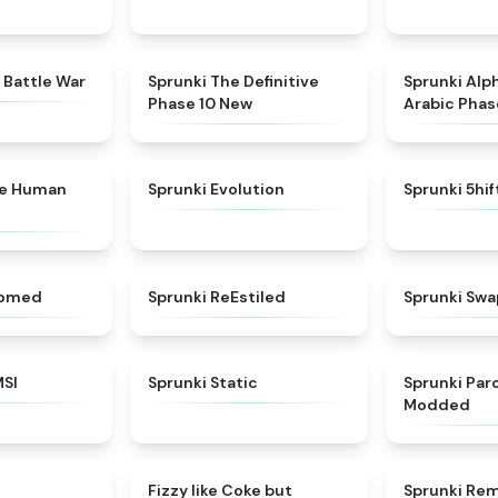
★
4.6
★
4.3
 Battle War
Sprunki The Definitive
Sprunki Alp
Phase 10 New
Arabic Phas
★
4.7
★
4.7
ke Human
Sprunki Evolution
Sprunki 5hi
★
4.5
★
4.4
somed
Sprunki ReEstiled
Sprunki Swa
★
4.8
★
4.4
MSI
Sprunki Static
Sprunki Pa
Modded
★
4.8
★
4.6
Fizzy like Coke but
Sprunki Rem