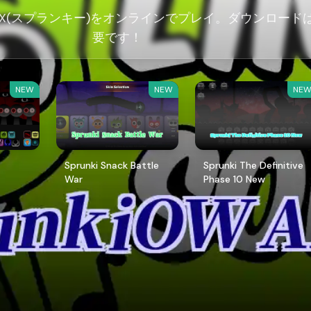
WAKCX(スプランキー)をオンラインでプレイ。ダウンロード
要です！
NEW
NEW
NE
Sprunki Snack Battle
Sprunki The Definitive
War
Phase 10 New