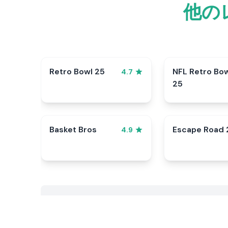
他の
Retro Bowl 25
NFL Retro Bo
4.7
25
Basket Bros
Escape Road 
4.9