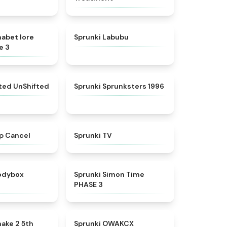
★
4.8
★
4.6
habet lore
Sprunki Labubu
e 3
★
4.4
★
5
fted UnShifted
Sprunki Sprunksters 1996
★
4.4
★
4.5
p Cancel
Sprunki TV
★
4.5
★
4.3
rodybox
Sprunki Simon Time
PHASE 3
★
4.7
★
5
ake 2 5th
Sprunki OWAKCX