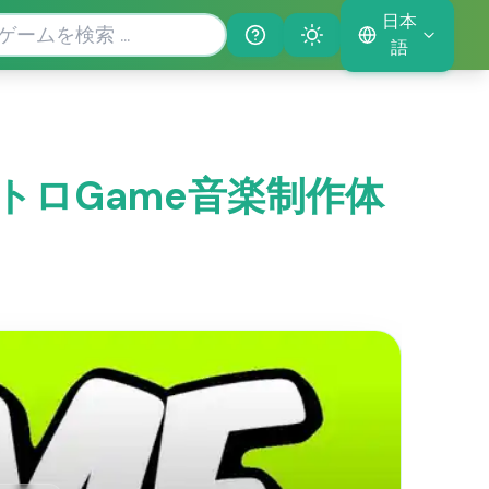
日本
Help
Theme
語
なレトロGame音楽制作体