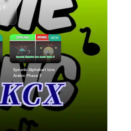
は不
W
NEW
Sprunki Alphabet lore
Arabic Phase 3