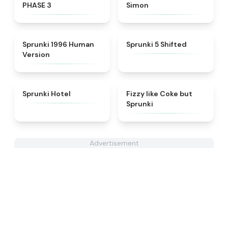
PHASE 3
Simon
★
4.7
★
4.9
Sprunki 1996 Human
Sprunki 5 Shifted
Version
★
4.8
★
4.6
Sprunki Hotel
Fizzy like Coke but
Sprunki
Advertisement