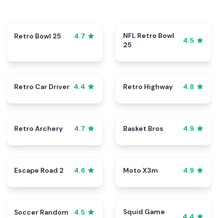
NFL Retro Bowl
Retro Bowl 25
4.7
4.5
25
Retro Car Driver
Retro Highway
4.4
4.8
Retro Archery
Basket Bros
4.7
4.9
Escape Road 2
Moto X3m
4.6
4.9
Squid Game
Soccer Random
4.5
4.4