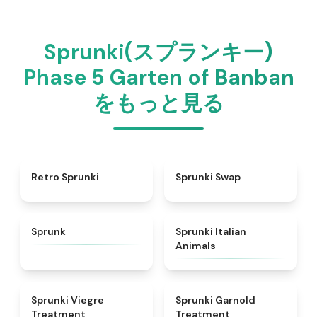
Sprunki(スプランキー)
Phase 5 Garten of Banban
をもっと見る
★
4.3
★
4.6
Retro Sprunki
Sprunki Swap
★
4.5
★
4.7
Sprunk
Sprunki Italian
Animals
★
4.4
★
4.7
Sprunki Viegre
Sprunki Garnold
Treatment
Treatment