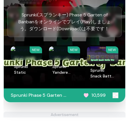
Sprunki(スプランキー) Phase 5 Garten of
Banbanをオンラインでプレイ(Play)しましょ
う。ダウンロード(Download)は不要です！
NEW
NEW
NEW
Sprunki
Sprunki
Sprunki
Static
Yandere
Snack Battle
Simon
War
Sprunki Phase 5 Garten of
10,599
Banban
Advertisement