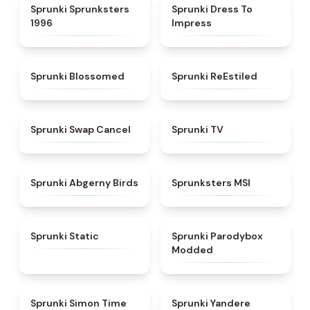
★
5
★
4.5
Sprunki Sprunksters
Sprunki Dress To
1996
Impress
★
4.5
★
4.4
Sprunki Blossomed
Sprunki ReEstiled
★
4.4
★
4.5
Sprunki Swap Cancel
Sprunki TV
★
4.6
★
4.8
Sprunki Abgerny Birds
Sprunksters MSI
★
4.4
★
4.5
Sprunki Static
Sprunki Parodybox
Modded
★
4.3
★
4.5
Sprunki Simon Time
Sprunki Yandere