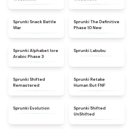
★
4.6
★
4.3
Sprunki Snack Battle
Sprunki The Definitive
War
Phase 10 New
★
4.8
★
4.6
Sprunki Alphabet lore
Sprunki Labubu
Arabic Phase 3
★
4.3
★
4.7
Sprunki Shifted
Sprunki Retake
Remastered
Human But FNF
★
4.7
★
4.4
Sprunki Evolution
Sprunki 5hifted
UnShifted