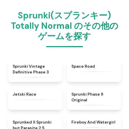
Sprunki(スプランキー)
Totally Normal のその他の
ゲームを探す
★
4.7
★
4.5
Sprunki Vintage
Space Road
Definitive Phase 3
★
4.8
★
4.5
Jetski Race
Sprunki Phase 9
Original
★
4.5
★
4.8
Sprunked X Sprunki
Fireboy And Watergirl
but Parasite 2.5