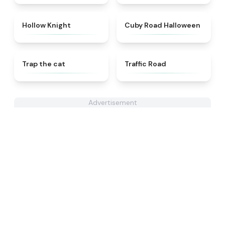
★
4.4
★
4.6
Hollow Knight
Cuby Road Halloween
★
4.6
★
4.3
Trap the cat
Traffic Road
Advertisement