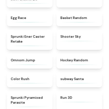
★
4.5
★
4.4
Egg Race
Basket Random
★
4.7
★
4.9
Sprunki Ener Caster
Shooter Sky
Retake
★
4.9
★
4.4
Omnom Jump
Hockey Random
★
4.5
★
4.5
Color Rush
subway Santa
★
4.7
★
4.8
Sprunki Pyramixed
Run 3D
Parasite