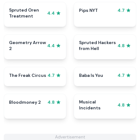
Spruted Oren
Pips NYT
4.7
4.4
Treatment
Geometry Arrow
Spruted Hackers
4.4
4.8
2
from Hell
The Freak Circus
Baba Is You
4.7
4.7
Musical
Bloodmoney 2
4.8
4.8
Incidents
Advertisement