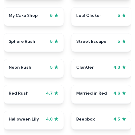
My Cake Shop
Loaf Clicker
5
5
Sphere Rush
Street Escape
5
5
Neon Rush
ClanGen
5
4.3
Red Rush
Married in Red
4.7
4.6
Halloween Lily
Beepbox
4.8
4.5