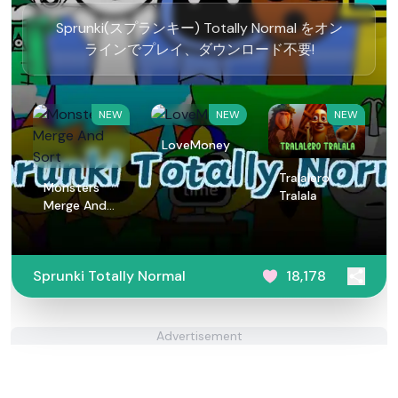
Sprunki(スプランキー) Totally Normal をオン
ラインでプレイ、ダウンロード不要!
NEW
NEW
NEW
LoveMoney
Tralalero
Monsters
Tralala
Merge And
Sort
Sprunki Totally Normal
18,178
Advertisement