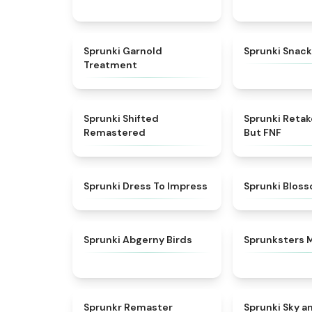
★
4.7
Sprunki Garnold
Sprunki Snack
Treatment
★
4.3
Sprunki Shifted
Sprunki Reta
Remastered
But FNF
★
4.5
Sprunki Dress To Impress
Sprunki Blos
★
4.6
Sprunki Abgerny Birds
Sprunksters 
★
4.6
Sprunkr Remaster
Sprunki Sky a