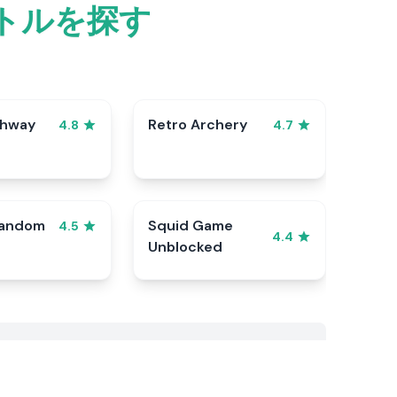
イトルを探す
ghway
Retro Archery
4.8
4.7
Random
Squid Game
4.5
4.4
Unblocked