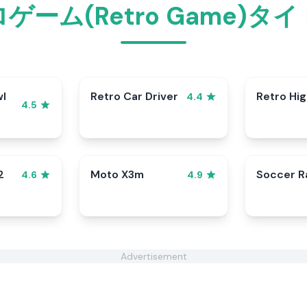
ゲーム(Retro Game)タ
wl
Retro Car Driver
Retro Hi
4.4
4.5
2
Moto X3m
Soccer 
4.6
4.9
Advertisement