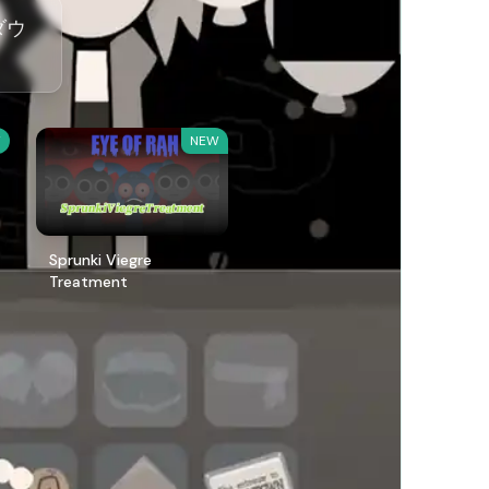
ダウ
W
NEW
Sprunki Viegre
Treatment