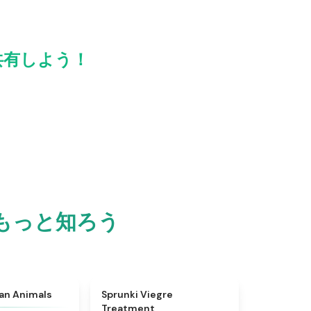
達と共有しよう！
m をもっと知ろう
★
4.7
★
4.4
ian Animals
Sprunki Viegre
Treatment