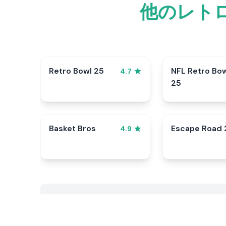
他のレトロ
Retro Bowl 25
NFL Retro Bo
4.7
25
Basket Bros
Escape Road 
4.9