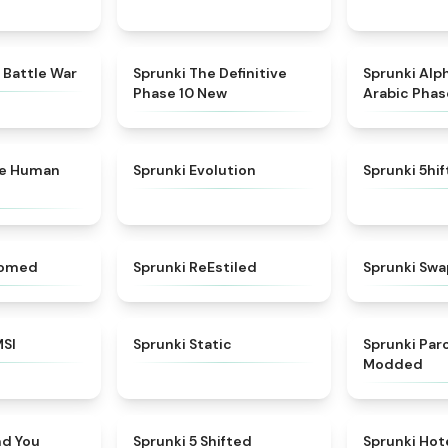
★
4.6
★
4.3
 Battle War
Sprunki The Definitive
Sprunki Alp
Phase 10 New
Arabic Phas
★
4.7
★
4.7
ke Human
Sprunki Evolution
Sprunki 5hi
★
4.5
★
4.4
somed
Sprunki ReEstiled
Sprunki Swa
★
4.8
★
4.4
MSI
Sprunki Static
Sprunki Pa
Modded
★
4.6
★
4.9
nd You
Sprunki 5 Shifted
Sprunki Hot