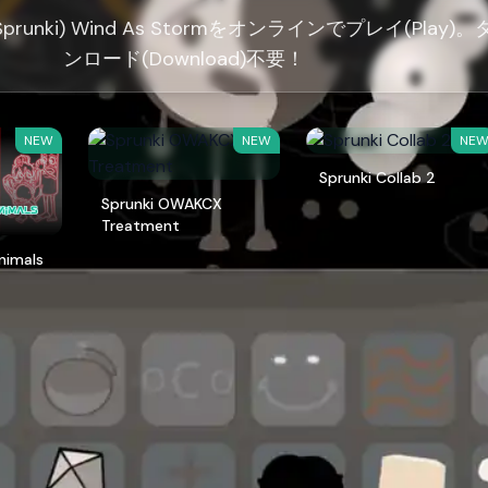
runki) Wind As Stormをオンラインでプレイ(Play)。
ンロード(Download)不要！
NEW
NEW
NE
Sprunki Collab 2
Sprunki OWAKCX
Treatment
Animals