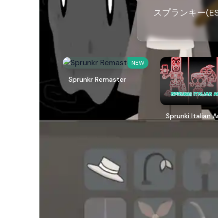
スプランキー(ESp
NEW
Sprunkr Remaster
Sprunki Italian 