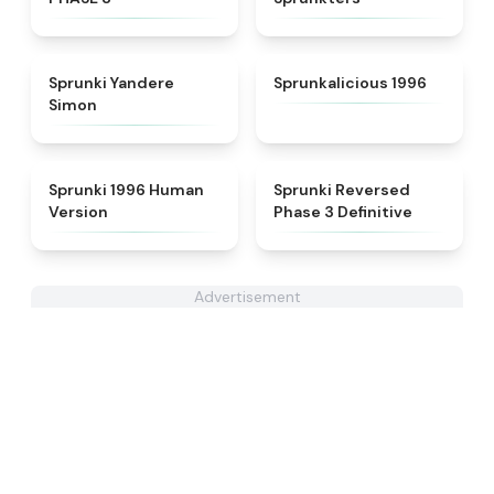
★
4.5
★
4.3
Sprunki Yandere
Sprunkalicious 1996
Simon
★
4.7
★
5
Sprunki 1996 Human
Sprunki Reversed
Version
Phase 3 Definitive
Advertisement