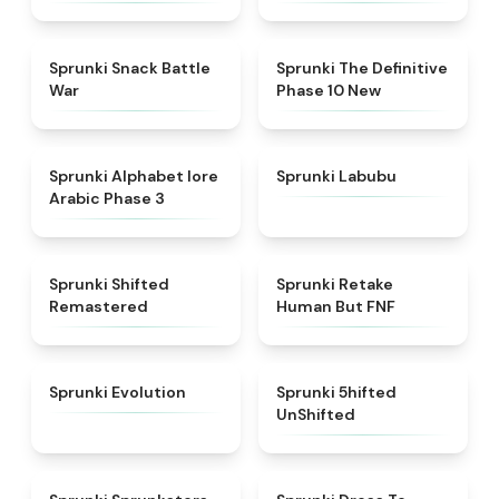
★
4.6
★
4.3
Sprunki Snack Battle
Sprunki The Definitive
War
Phase 10 New
★
4.8
★
4.6
Sprunki Alphabet lore
Sprunki Labubu
Arabic Phase 3
★
4.3
★
4.7
Sprunki Shifted
Sprunki Retake
Remastered
Human But FNF
★
4.7
★
4.4
Sprunki Evolution
Sprunki 5hifted
UnShifted
★
5
★
4.5