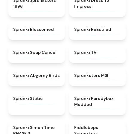
Sprunki Sprunksters
Sprunki Dress To
1996
Impress
★
4.5
★
4.4
Sprunki Blossomed
Sprunki ReEstiled
★
4.4
★
4.5
Sprunki Swap Cancel
Sprunki TV
★
4.6
★
4.8
Sprunki Abgerny Birds
Sprunksters MSI
★
4.4
★
4.5
Sprunki Static
Sprunki Parodybox
Modded
★
4.3
★
4.8
Sprunki Simon Time
Fiddlebops
PHASE 3
Sprunkters