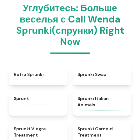
Углубитесь: Больше
веселья с Call Wenda
Sprunki(спрунки) Right
Now
★
4.3
★
4.6
Retro Sprunki
Sprunki Swap
★
4.5
★
4.7
Sprunk
Sprunki Italian
Animals
★
4.4
★
4.7
Sprunki Viegre
Sprunki Garnold
Treatment
Treatment