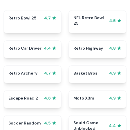
NFL Retro Bowl
Retro Bowl 25
4.7
4.5
25
Retro Car Driver
Retro Highway
4.4
4.8
Retro Archery
Basket Bros
4.7
4.9
Escape Road 2
Moto X3m
4.6
4.9
Squid Game
Soccer Random
4.5
4.4
Unblocked