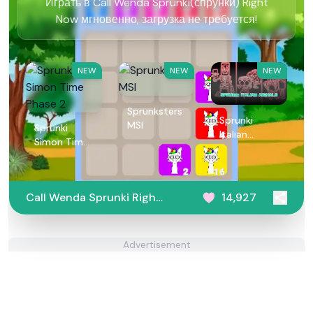
Играть в Call Wenda Sprunki(спрунки) Right
Now мгновенно, загрузка не требуется!
NEW
NEW
NEW
Sprunksters
Sprunki
MSI
Sprunki
Italian
Simon Time
Animals
Phase 2
Call Wenda Sprunki Right
14,927
Now
Advertisement