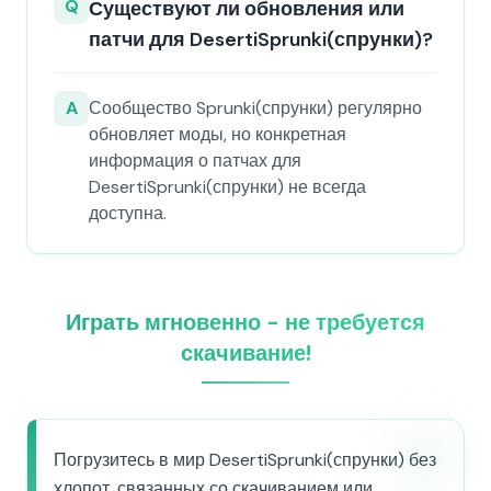
Q
Существуют ли обновления или
патчи для DesertiSprunki(спрунки)?
A
Сообщество Sprunki(спрунки) регулярно
обновляет моды, но конкретная
информация о патчах для
DesertiSprunki(спрунки) не всегда
доступна.
Играть мгновенно - не требуется
скачивание!
Погрузитесь в мир DesertiSprunki(спрунки) без
хлопот, связанных со скачиванием или