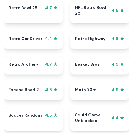
NFL Retro Bowl
Retro Bowl 25
4.7
4.5
25
Retro Car Driver
Retro Highway
4.4
4.8
Retro Archery
Basket Bros
4.7
4.9
Escape Road 2
Moto X3m
4.6
4.9
Squid Game
Soccer Random
4.5
4.4
Unblocked