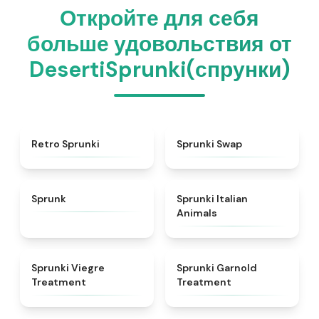
Откройте для себя
больше удовольствия от
DesertiSprunki(спрунки)
★
4.3
★
4.6
Retro Sprunki
Sprunki Swap
★
4.5
★
4.7
Sprunk
Sprunki Italian
Animals
★
4.4
★
4.7
Sprunki Viegre
Sprunki Garnold
Treatment
Treatment