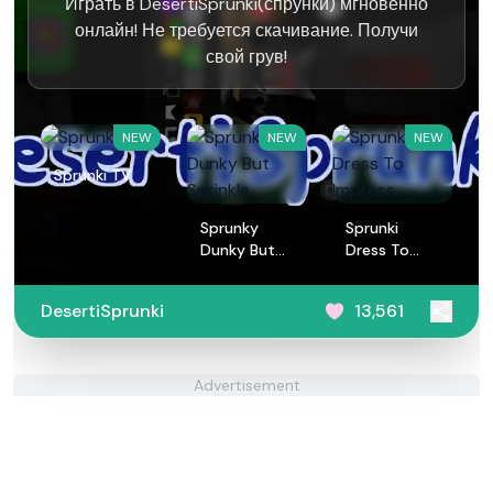
Играть в DesertiSprunki(спрунки) мгновенно
онлайн! Не требуется скачивание. Получи
свой грув!
NEW
NEW
NEW
Sprunki TV
Sprunky
Sprunki
Dunky But
Dress To
Sprinkle
Impress
DesertiSprunki
13,561
Advertisement