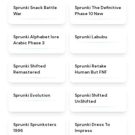
★
4.6
★
4.3
Sprunki Snack Battle
Sprunki The Definitive
War
Phase 10 New
★
4.8
★
4.6
Sprunki Alphabet lore
Sprunki Labubu
Arabic Phase 3
★
4.3
★
4.7
Sprunki Shifted
Sprunki Retake
Remastered
Human But FNF
★
4.7
★
4.4
Sprunki Evolution
Sprunki 5hifted
UnShifted
★
5
★
4.5
Sprunki Sprunksters
Sprunki Dress To
1996
Impress