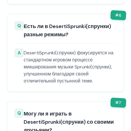
#
6
Q
Есть ли в DesertiSprunki(спрунки)
разные режимы?
A
DesertiSprunki(спрунки) фокусируется на
стандартном игровом процессе
микширования музыки Sprunki(спрунки),
улучшенном благодаря своей
отличительной пустынной теме.
#
7
Q
Могу ли я играть в
DesertiSprunki(спрунки) со своими
друзьями?