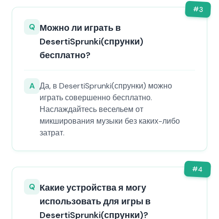
#
3
Q
Можно ли играть в
DesertiSprunki(спрунки)
бесплатно?
A
Да, в DesertiSprunki(спрунки) можно
играть совершенно бесплатно.
Наслаждайтесь весельем от
микширования музыки без каких-либо
затрат.
#
4
Q
Какие устройства я могу
использовать для игры в
DesertiSprunki(спрунки)?