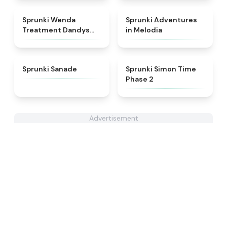
★
4.8
★
5
Sprunki Wenda
Sprunki Adventures
Treatment Dandys
in Melodia
World Style
★
4.6
★
4.4
Sprunki Sanade
Sprunki Simon Time
Phase 2
Advertisement