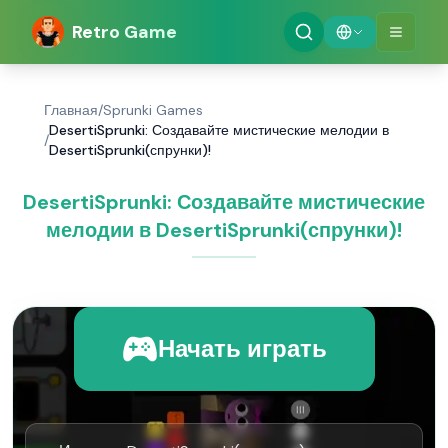
Retro Game
Главная
/
Sprunki Games
DesertiSprunki: Создавайте мистические мелодии в
/
DesertiSprunki(спрунки)!
DesertiSprunki: Создавайте мистические
мелодии в DesertiSprunki(спрунки)!
Начать играть