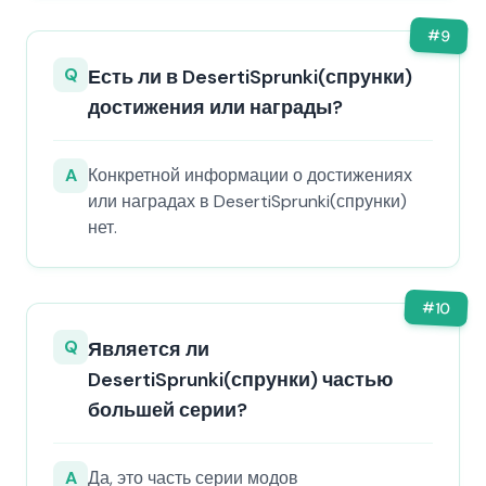
#
9
Q
Есть ли в DesertiSprunki(спрунки)
достижения или награды?
A
Конкретной информации о достижениях
или наградах в DesertiSprunki(спрунки)
нет.
#
10
Q
Является ли
DesertiSprunki(спрунки) частью
большей серии?
A
Да, это часть серии модов