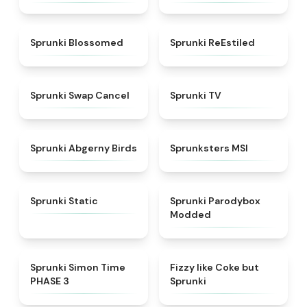
★
4.5
★
4.4
Sprunki Blossomed
Sprunki ReEstiled
★
4.4
★
4.5
Sprunki Swap Cancel
Sprunki TV
★
4.6
★
4.8
Sprunki Abgerny Birds
Sprunksters MSI
★
4.4
★
4.5
Sprunki Static
Sprunki Parodybox
Modded
★
4.3
★
4.6
Sprunki Simon Time
Fizzy like Coke but
PHASE 3
Sprunki