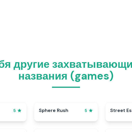
ебя другие захватывающи
названия (games)
Sphere Rush
Street E
5
5