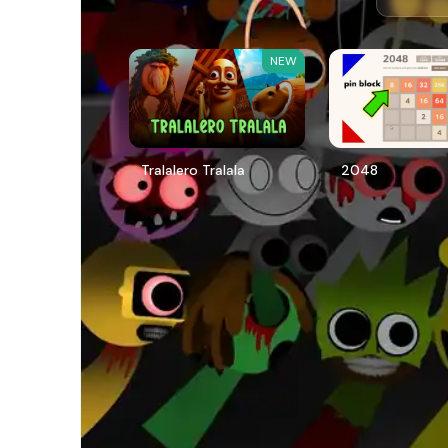
NEW
Tralalero Tralala
2048