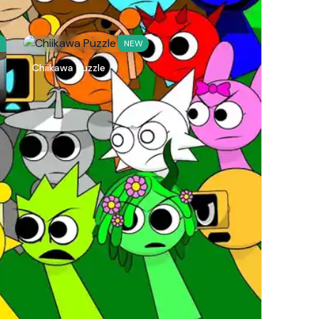
W
NEW
Chiikawa Puzzle