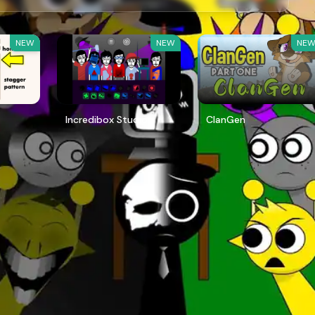
NEW
NEW
NE
Incredibox Studio
ClanGen