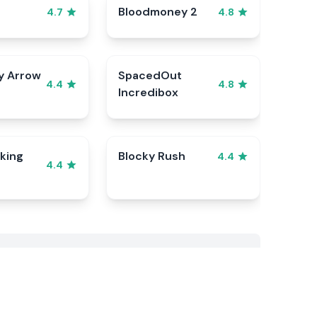
Bloodmoney 2
4.7
4.8
y Arrow
SpacedOut
4.4
4.8
Incredibox
king
Blocky Rush
4.4
4.4