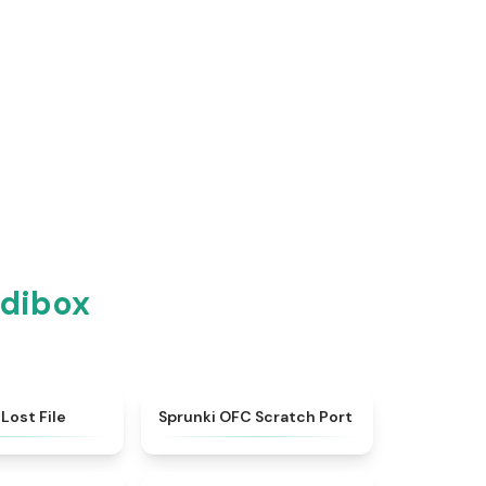
edibox
★
4.4
★
4.7
Lost File
Sprunki OFC Scratch Port