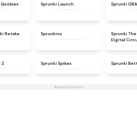
★
4.5
★
4.3
 Qoobies
Sprunki Launch
Sprunki GR
★
4.9
★
4.7
i Retake
Sprunkios
Sprunki Th
Digital Circ
★
4.9
★
4.8
 2
Sprunki Spikes
Sprunki Bet
Advertisement