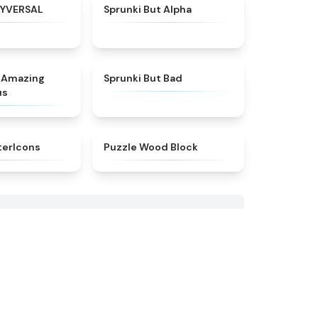
★
4.4
★
4.4
AYVERSAL
Sprunki But Alpha
★
4.6
★
4.4
e Amazing
Sprunki But Bad
us
★
4.3
★
4.5
terIcons
Puzzle Wood Block