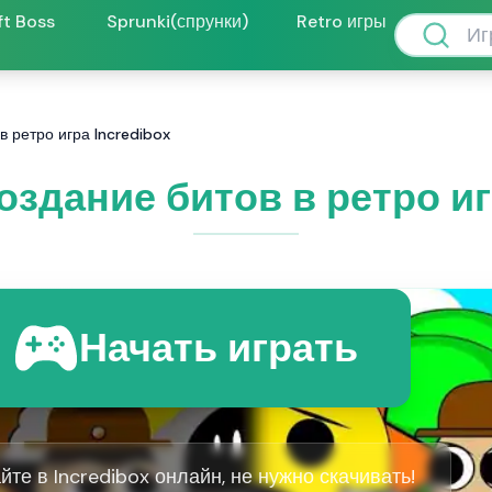
ft Boss
Sprunki(спрунки)
Retro игры
в ретро игра Incredibox
Создание битов в ретро иг
Начать играть
йте в Incredibox онлайн, не нужно скачивать!