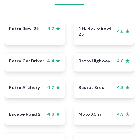
NFL Retro Bowl
Retro Bowl 25
4.7
4.5
25
Retro Car Driver
Retro Highway
4.4
4.8
Retro Archery
Basket Bros
4.7
4.9
Escape Road 2
Moto X3m
4.6
4.9