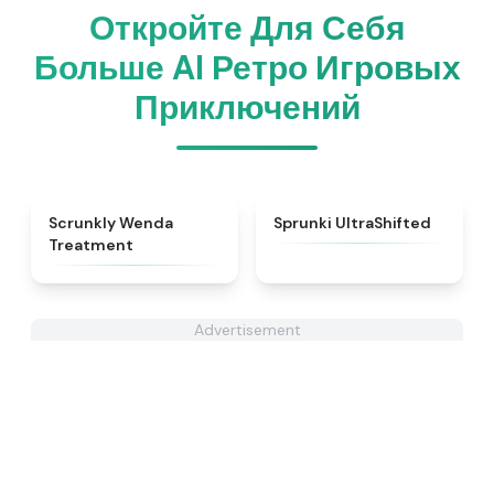
Откройте Для Себя
Больше AI Ретро Игровых
Приключений
★
4.4
★
4.5
Scrunkly Wenda
Sprunki UltraShifted
Treatment
Advertisement