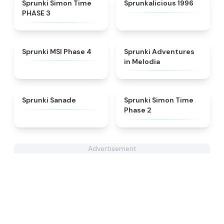
★
4.3
★
4.3
Sprunki Simon Time
Sprunkalicious 1996
PHASE 3
★
4.6
★
5
Sprunki MSI Phase 4
Sprunki Adventures
in Melodia
★
4.6
★
4.4
Sprunki Sanade
Sprunki Simon Time
Phase 2
Advertisement