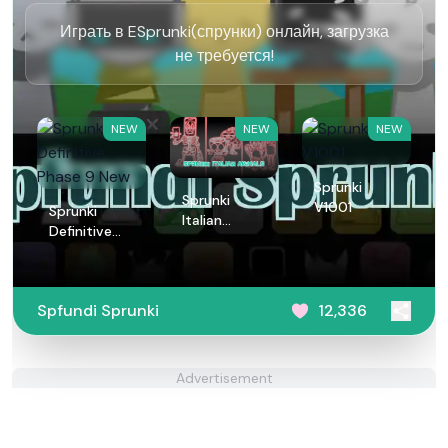
Играть в ESprunki(спрунки) онлайн, загрузка
не требуется!
NEW
NEW
NEW
Sprunki
Sprunki
V1001
Sprunki
Italian
Definitive
Animals
Phase 9 New
Spfundi Sprunki
12,336
Advertisement