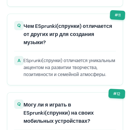
#
11
Q
Чем ESprunki(спрунки) отличается
от других игр для создания
музыки?
A
ESprunki(спрунки) отличается уникальным
акцентом на развитии творчества,
позитивности и семейной атмосферы.
#
12
Q
Могу ли я играть в
ESprunki(спрунки) на своих
мобильных устройствах?