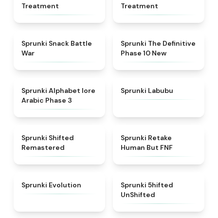
Treatment
Treatment
★
4.6
★
4.3
Sprunki Snack Battle
Sprunki The Definitive
War
Phase 10 New
★
4.8
★
4.6
Sprunki Alphabet lore
Sprunki Labubu
Arabic Phase 3
★
4.3
★
4.7
Sprunki Shifted
Sprunki Retake
Remastered
Human But FNF
★
4.7
★
4.4
Sprunki Evolution
Sprunki 5hifted
UnShifted