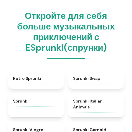
Откройте для себя
больше музыкальных
приключений с
ESprunki(спрунки)
★
4.3
★
4.6
Retro Sprunki
Sprunki Swap
★
4.5
★
4.7
Sprunk
Sprunki Italian
Animals
★
4.4
★
4.7
Sprunki Viegre
Sprunki Garnold