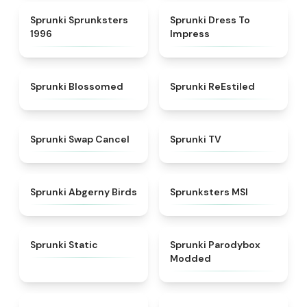
★
5
★
4.5
Sprunki Sprunksters
Sprunki Dress To
1996
Impress
★
4.5
★
4.4
Sprunki Blossomed
Sprunki ReEstiled
★
4.4
★
4.5
Sprunki Swap Cancel
Sprunki TV
★
4.6
★
4.8
Sprunki Abgerny Birds
Sprunksters MSI
★
4.4
★
4.5
Sprunki Static
Sprunki Parodybox
Modded