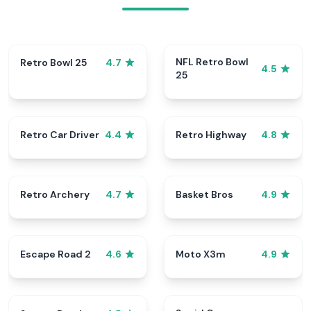
NFL Retro Bowl
Retro Bowl 25
4.7
4.5
25
Retro Car Driver
Retro Highway
4.4
4.8
Retro Archery
Basket Bros
4.7
4.9
Escape Road 2
Moto X3m
4.6
4.9