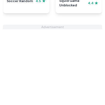
Squid Game
Soccer Random
4.5
4.4
Unblocked
Advertisement