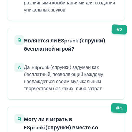
различными комбинациями для создания
уникальных звуков.
#
3
Q
Является ли ESprunki(спрунки)
бесплатной игрой?
A
Да, ESprunki(спрунки) задуман как
бесплатный, позволяющий каждому
наслаждаться своим музыкальным
творчеством без каких-либо затрат.
#
4
Q
Могу ли я играть в
ESprunki(спрунки) вместе со