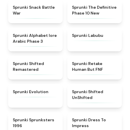
★
4.6
★
4.3
Sprunki Snack Battle
Sprunki The Definitive
War
Phase 10 New
★
4.8
★
4.6
Sprunki Alphabet lore
Sprunki Labubu
Arabic Phase 3
★
4.3
★
4.7
Sprunki Shifted
Sprunki Retake
Remastered
Human But FNF
★
4.7
★
4.4
Sprunki Evolution
Sprunki 5hifted
UnShifted
★
5
★
4.5
Sprunki Sprunksters
Sprunki Dress To
1996
Impress