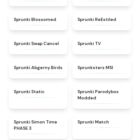
★
4.5
★
4.4
Sprunki Blossomed
Sprunki ReEstiled
★
4.4
★
4.5
Sprunki Swap Cancel
Sprunki TV
★
4.6
★
4.8
Sprunki Abgerny Birds
Sprunksters MSI
★
4.4
★
4.5
Sprunki Static
Sprunki Parodybox
Modded
★
4.3
★
4.7
Sprunki Simon Time
Sprunki Match
PHASE 3