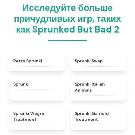
Исследуйте больше
причудливых игр, таких
как Sprunked But Bad 2
★
4.3
★
4.6
Retro Sprunki
Sprunki Swap
★
4.5
★
4.7
Sprunk
Sprunki Italian
Animals
★
4.4
★
4.7
Sprunki Viegre
Sprunki Garnold
Treatment
Treatment