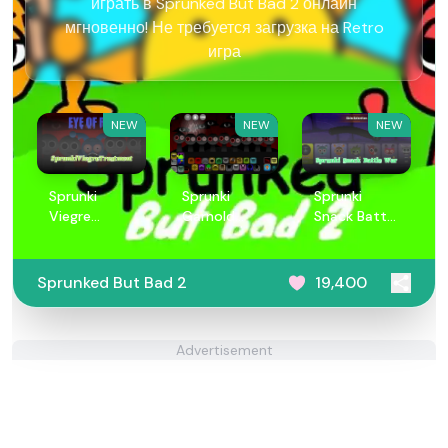
играть в Sprunked But Bad 2 онлайн
мгновенно! Не требуется загрузка на Retro
игра
NEW
NEW
NEW
Sprunki
Sprunki
Sprunki
Viegre
Garnold
Snack Battle
Treatment
Treatment
War
Sprunked But Bad 2
19,400
Advertisement