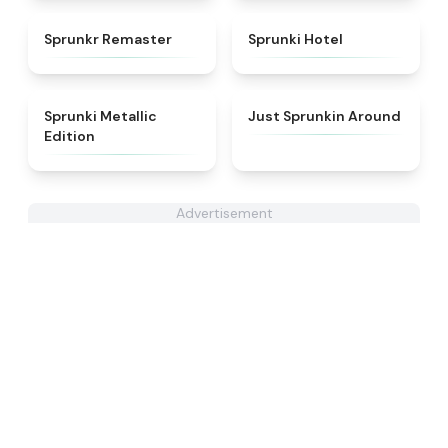
★
4.6
★
4.8
Sprunkr Remaster
Sprunki Hotel
★
4.7
★
4.6
Sprunki Metallic
Just Sprunkin Around
Edition
Advertisement