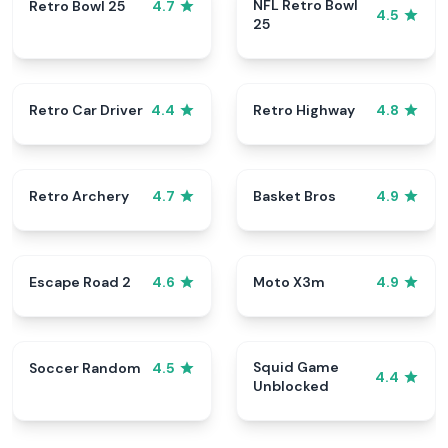
NFL Retro Bowl
Retro Bowl 25
4.7
4.5
25
Retro Car Driver
Retro Highway
4.4
4.8
Retro Archery
Basket Bros
4.7
4.9
Escape Road 2
Moto X3m
4.6
4.9
Squid Game
Soccer Random
4.5
4.4
Unblocked